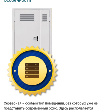
Особенности
Москва
Доставка по России
dpm@stal-grupp.ru
Работаем без выходных:
c 9:00 до 21:00
cейчас работаем
+7 (495) 646-04-78
8 (800) 444-24-85
ПОИСК:
ПРЕМИАЛЬНЫЕ ДВЕРИ, pdf (2,8 МБ)
Серверная – особый тип помещений, без которых уже не
представить современный офис. Здесь располагается