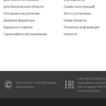
Для Московской области
Схемы конструкций
Оптовым покупателям
Фото с установок
Дверная фурнитура
Наши объекты
Варианты отделки
Полезная информация
Гарантийное обслуживание
Новости
C-RU.ПБ58.В.00847/
РОСС RU.АГ19.Н04593 Двери
Сертификат соотве
технические
ЕАС на двери EI60 
полотна 53 мм)