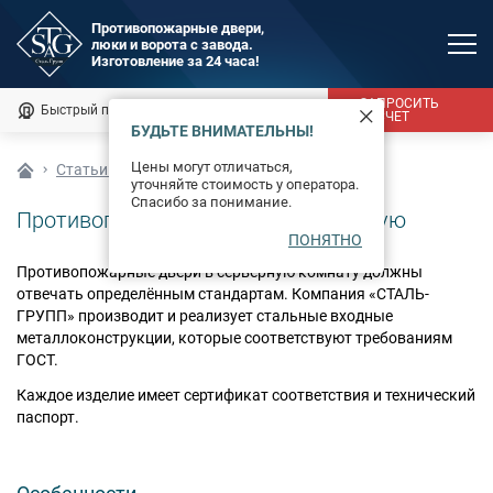
Противопожарные двери,
люки и ворота с завода.
MAX
Изготовление за 24 часа!
Мы онлайн
ЗАПРОСИТЬ
Быстрый подбор
Калькулятор
РАСЧЕТ
БУДЬТЕ ВНИМАТЕЛЬНЫ!
Каталог
Цены могут отличаться,
Статьи о противопожарных дверях
уточняйте стоимость у оператора.
Фотогалерея
Спасибо за понимание.
Противопожарные двери в серверную
ПОНЯТНО
Доставка и монтаж
Противопожарные двери в серверную комнату должны
Оплата
отвечать определённым стандартам. Компания «СТАЛЬ-
ГРУПП» производит и реализует стальные входные
металлоконструкции, которые соответствуют требованиям
Сертификаты
ГОСТ.
О компании
Каждое изделие имеет сертификат соответствия и технический
паспорт.
Новости
Контакты