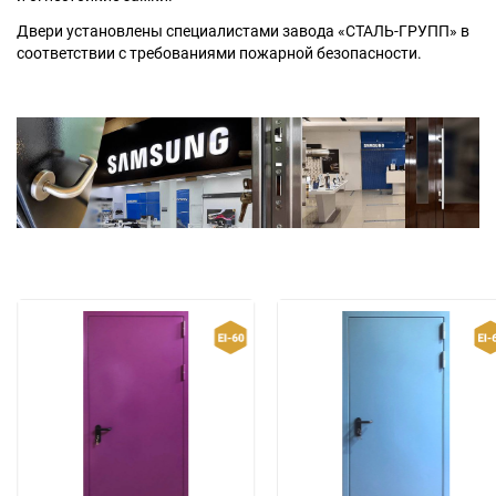
Двери установлены специалистами завода «СТАЛЬ-ГРУПП» в
соответствии с требованиями пожарной безопасности.
Москва
Доставка по России
dpm@stal-grupp.ru
Работаем без выходных:
c 9:00 до 21:00
cейчас работаем
+7 (495) 646-04-78
8 (800) 444-24-85
ПОИСК:
ПРЕМИАЛЬНЫЕ ДВЕРИ, pdf (2,8 МБ)