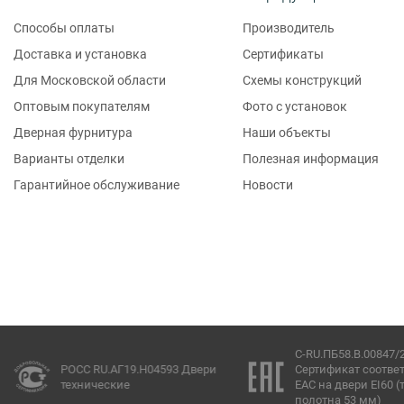
Способы оплаты
Производитель
Доставка и установка
Сертификаты
Для Московской области
Схемы конструкций
Оптовым покупателям
Фото с установок
Дверная фурнитура
Наши объекты
Варианты отделки
Полезная информация
Гарантийное обслуживание
Новости
C-RU.ПБ58.В.00847/
РОСС RU.АГ19.Н04593 Двери
Сертификат соотве
технические
ЕАС на двери EI60 
полотна 53 мм)