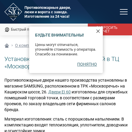
Противопожарные двери,
люки и ворота с завода.
MAX
Изготовление за 24 часа!
Мы онлайн
ЗАПРОСИТЬ
Быстрый подбор
Калькулятор
РАСЧЕТ
БУДЬТЕ ВНИМАТЕЛЬНЫ!
Каталог
Цены могут отличаться,
О компании
Наши объекты
уточняйте стоимость у оператора.
Фотогалерея
Спасибо за понимание.
Установка противопожарных дверей в ТЦ
ПОНЯТНО
Доставка и монтаж
«Москворечье»
Оплата
Противопожарные двери нашего производства установлены в
магазине SAMSUNG, расположенном в ТРК «Москворечье» на
Сертификаты
Каширском шоссе, 26.
Двери EI 60
изготовлены для служебных
помещений торговой точки, в соответствии с размерами
проемов, по заказу владельцев сети фирменных салонов
О компании
бренда.
Новости
Материал изготовления: сталь с порошковым напылением. В
комплектацию входят теплоизоляция, уплотнители, доводчики
и огнестойкие замки.
Контакты