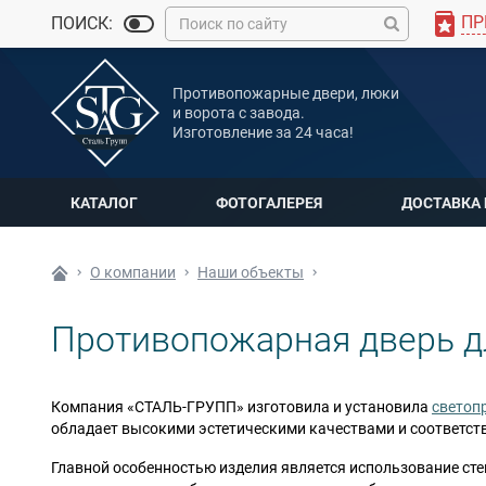
ПР
ПОИСК:
MAX
Противопожарные двери, люки
Мы онлайн
и ворота с завода.
Изготовление за 24 часа!
КАТАЛОГ
ФОТОГАЛЕРЕЯ
ДОСТАВКА
О компании
Наши объекты
Противопожарная дверь д
Компания
«СТАЛЬ-ГРУПП»
изготовила и установила
светоп
обладает высокими эстетическими качествами и соответст
Главной особенностью изделия является использование сте