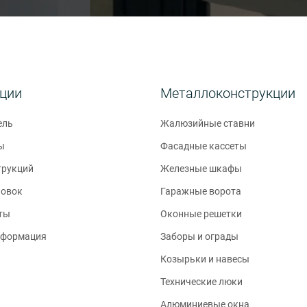
кции
Металлоконструкции
ель
Жалюзийные ставни
ы
Фасадные кассеты
трукций
Железные шкафы
новок
Гаражные ворота
ты
Оконные решетки
нформация
Заборы и ограды
Козырьки и навесы
Технические люки
Алюминиевые окна