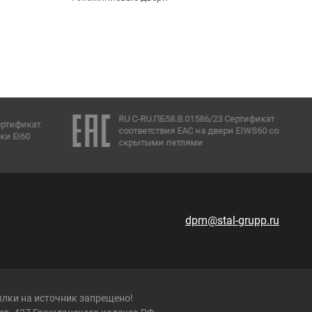
RU C-RU.ПБ58.В.01586/23 Сертификат
ертификат
соответствия ЕАС на двери EIWS60 со
ки EI60
скрытыми петлями
dpm@stal-grupp.ru
ылки на источник запрещено!