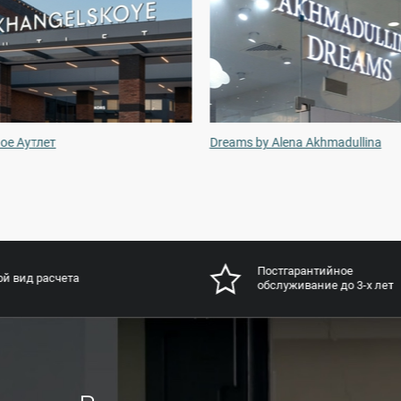
ое Аутлет
Dreams by Alena Akhmadullina
Постгарантийное
й вид расчета
обслуживание до 3-х лет