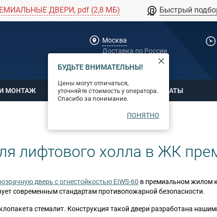
ЕМИАЛЬНЫЕ ДВЕРИ, pdf (2,8 МБ)
Быстрый подбо
Москва
Доставка по России
dpm@stal-grupp.ru
БУДЬТЕ ВНИМАТЕЛЬНЫ!
Цены могут отличаться,
 И МОНТАЖ
ОПЛАТА
СЕРТИФИКАТЫ
уточняйте стоимость у оператора.
Спасибо за понимание.
ПОНЯТНО
ля лифтового холла в ЖК пре
розрачную дверь с огнестойкостью EIWS-60
в премиальном жилом к
вует современным стандартам противопожарной безопасности.
клопакета стемалит. Конструкция такой двери разработана нашими