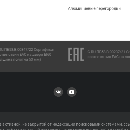
Алюминиевые перегородки
RU.ПБ58.В.00847/22 Сертификат
C-RU.ПБ58.В.00237/21 С
ответствия ЕАС на двери EI60
соответствия ЕАС на лю
олщина полотна 53 мм)
 активной, не закрытой от индексации поисковыми системами, сс