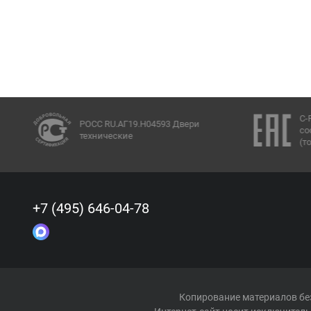
C-
РОСС RU.АГ19.Н04593 Двери
со
технические
(т
+7 (495) 646-04-78
Копирование материалов без