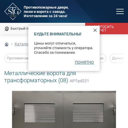
Противопожарные двери,
люки и ворота с завода.
MAX
Изготовление за 24 часа!
Мы онлайн
ЗАПРОСИТЬ
Быстрый подбор
Калькулятор
РАСЧЕТ
БУДЬТЕ ВНИМАТЕЛЬНЫ!
Каталог
Цены могут отличаться,
Каталог
Технические изделия
Ворота
уточняйте стоимость у оператора.
Фотогалерея
Спасибо за понимание.
Противопожарные двери
Глухие
Остекленные
Дымогаз
ПОНЯТНО
Доставка и монтаж
Металлические ворота для
Оплата
трансформаторных (08)
АРТ-pd221
Сертификаты
О компании
Новости
Контакты