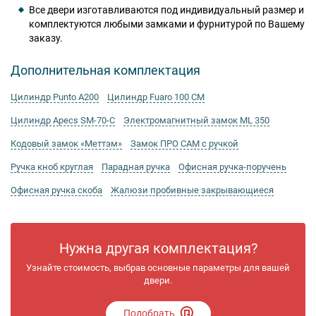
Все двери изготавливаются под индивидуальный размер и
комплектуются любыми замками и фурнитурой по Вашему
заказу.
Дополнительная комплектация
Цилиндр Punto А200
Цилиндр Fuaro 100 CM
Цилиндр Apecs SM-70-C
Электромагнитный замок ML 350
Кодовый замок «Меттэм»
Замок ПРО САМ с ручкой
Ручка кноб круглая
Парадная ручка
Офисная ручка-поручень
Офисная ручка скоба
Жалюзи пробивные закрывающиеся
Нужна другая комплектация?
Узнайте стоимость, выбрав основные параметры для вашей
двери.
Подобрать