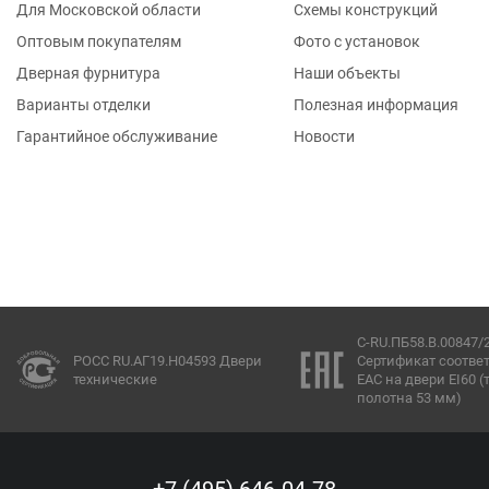
Для Московской области
Схемы конструкций
Оптовым покупателям
Фото с установок
Дверная фурнитура
Наши объекты
Варианты отделки
Полезная информация
Гарантийное обслуживание
Новости
C-RU.ПБ58.В.00847/
РОСС RU.АГ19.Н04593 Двери
Сертификат соотве
технические
ЕАС на двери EI60 
полотна 53 мм)