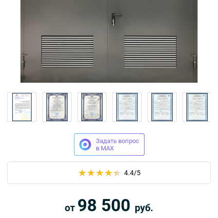
Москва
Доставка по России
dpm@stal-grupp.ru
Работаем без выходных:
c 9:00 до 21:00
cейчас работаем
+7 (495) 646-04-78
8 (800) 444-24-85
Задать вопрос
ПОИСК:
в MAX
ПРЕМИАЛЬНЫЕ ДВЕРИ, pdf (2,8 МБ)
4.4
/5
98 500
от
руб.