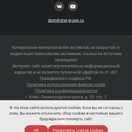
dpm@stal-grupp.ru
Копирование материалов без активной, не закрытой от
индексации поисковыми системами, ссылки на источник
запрещено!
Интернет-сайт носит исключительно информационный
характер и не является публичной офертой по ст. 437
Гражданского кодекса РФ.
Политика использования файлов cookie
Политика конфиденциальности
г.
Клин
,
Ленинградское шоссе, д. 55, стр. 2
Тел.:
+7 (495) 727-51-51
, e-mail:
info@stal-grupp.ru
🍪 На этом сайте используются cookies. Если вы не согласны с
©
ООО "СТАЛЬ-ГРУПП"
–
противопожарные двери
, 1994
этим, Вы можете отключить сбор cookies в настойках вашего
-2026 г.
браузера или покинуть сайт.
Сделано в
Redmedia
OK
Посмотреть список cookies