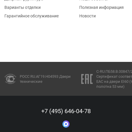
Варианты отделки
Полезная информация
Гарантийное обслуживание
Новости
C-RU.ПБ58.В.00847/
РОСС RU.АГ19.Н04593 Двери
Сертификат соотве
технические
ЕАС на двери EI60 
полотна 53 мм)
+7 (495) 646-04-78