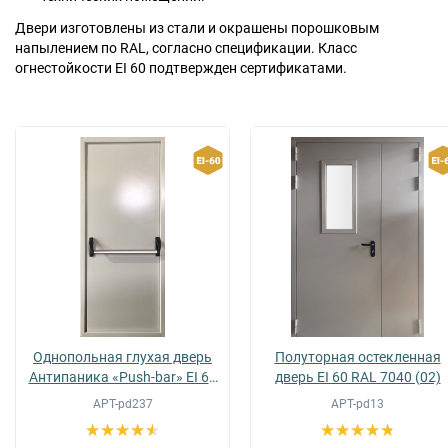
Двери изготовлены из стали и окрашены порошковым
напылением по RAL, согласно спецификации. Класс
огнестойкости EI 60 подтвержден сертификатами.
Москва
Доставка по России
dpm@stal-grupp.ru
Работаем без выходных:
c 9:00 до 21:00
+7 (495) 646-04-78
8 (800) 444-24-85
ПОИСК:
ПРЕМИАЛЬНЫЕ ДВЕРИ, pdf (2,8 МБ)
Однопольная глухая дверь
Полуторная остекленная
Антипаника «Push-bar» EI 60
дверь EI 60 RAL 7040 (02)
RAL 9002 02
АРТ-pd237
АРТ-pd13