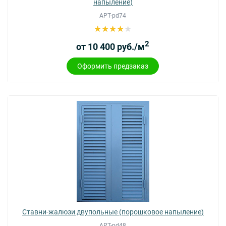
напыление)
АРТ-pd74
2
от 10 400 руб./м
Оформить предзаказ
Ставни-жалюзи двупольные (порошковое напыление)
АРТ-pd48