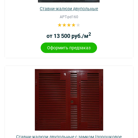
Ставни-жалюзи двупольные
АРТ-pd160
2
от 13 500 руб./м
Оформить предзаказ
Ставни-жалюзи двупольные с замком (порошковое