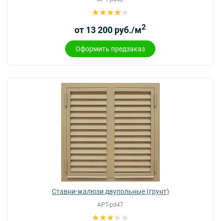
2
от 13 200 руб./м
Оформить предзаказ
Ставни-жалюзи двупольные (грунт)
АРТ-pd47