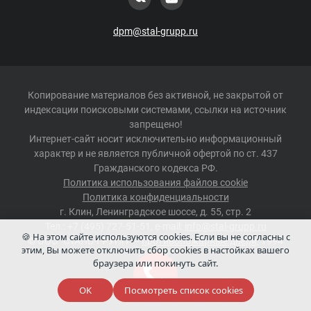
dpm@stal-grupp.ru
Копирование материалов без активной, не закрытой от
индексации поисковыми системами, ссылки на источник
запрещено!
Интернет-сайт носит исключительно информационный
характер и не является публичной офертой по ст. 437
Гражданского кодекса РФ.
Политика использования файлов cookie
Политика конфиденциальности
г.
Клин
,
Ленинградское шоссе, д. 55, стр. 2
Тел.:
+7 (495) 727-51-51
, e-mail:
info@stal-grupp.ru
🍪 На этом сайте используются cookies. Если вы не согласны с
©
ООО "СТАЛЬ-ГРУПП"
–
противопожарные двери
, 1994
этим, Вы можете отключить сбор cookies в настойках вашего
-2026 г.
браузера или покинуть сайт.
Сделано в
Redmedia
OK
Посмотреть список cookies