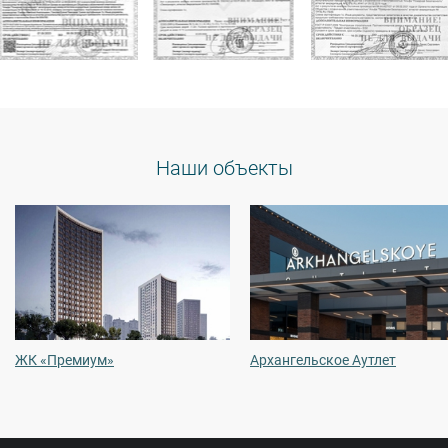
Наши объекты
Архангельское Аутлет
Dreams by A