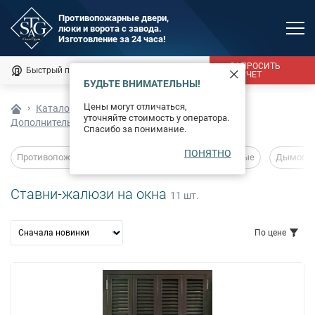
Противопожарные двери,
люки и ворота с завода.
MAX
Изготовление за 24 часа!
Мы онлайн
ЗАПРОСИТЬ
Быстрый подбор
Калькулятор
РАСЧЕТ
БУДЬТЕ ВНИМАТЕЛЬНЫ!
Каталог
Цены могут отличаться,
Каталог
уточняйте стоимость у оператора.
Дополнительные возможности производства
Фотогалерея
Спасибо за понимание.
ПОНЯТНО
Доставка и монтаж
Противопожарные двери
Глухие
Остекленные
Дымогаз
Оплата
Ставни-жалюзи на окна
11
шт.
Сертификаты
По цене
О компании
Новости
от
до
руб.
Контакты