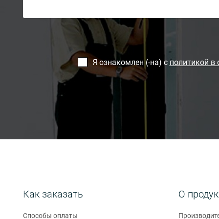
Я ознакомлен (-на) с
политикой в
Как заказать
О проду
Способы оплаты
Производит