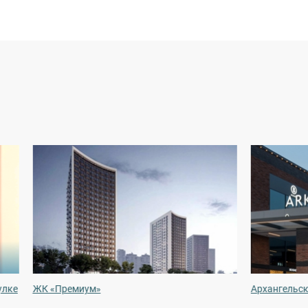
улке
ЖК «Премиум»
Архангельск