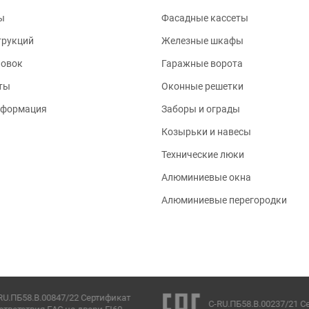
ы
Фасадные кассеты
трукций
Железные шкафы
новок
Гаражные ворота
ты
Оконные решетки
нформация
Заборы и ограды
Козырьки и навесы
Технические люки
Алюминиевые окна
Алюминиевые перегородки
RU.ПБ58.В.00847/22 Сертификат
C-RU.ПБ58.В.00237/21 С