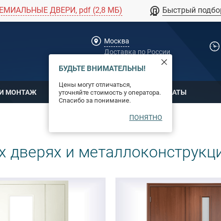
ЕМИАЛЬНЫЕ ДВЕРИ, pdf (2,8 МБ)
Быстрый подбо
Москва
Доставка по России
dpm@stal-grupp.ru
БУДЬТЕ ВНИМАТЕЛЬНЫ!
Цены могут отличаться,
 И МОНТАЖ
ОПЛАТА
СЕРТИФИКАТЫ
уточняйте стоимость у оператора.
Спасибо за понимание.
ПОНЯТНО
х дверях и металлоконструкц