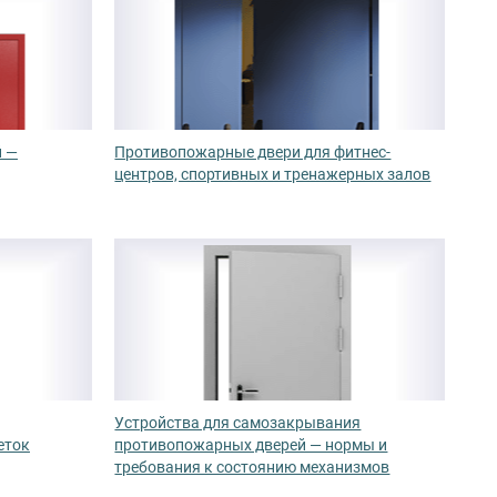
й —
Противопожарные двери для фитнес-
центров, спортивных и тренажерных залов
Устройства для самозакрывания
еток
противопожарных дверей — нормы и
требования к состоянию механизмов