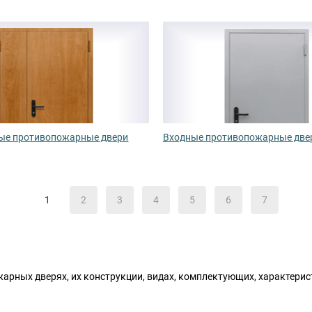
ые противопожарные двери
Входные противопожарные две
1
2
3
4
5
6
7
арных дверях, их конструкции, видах, комплектующих, характерис