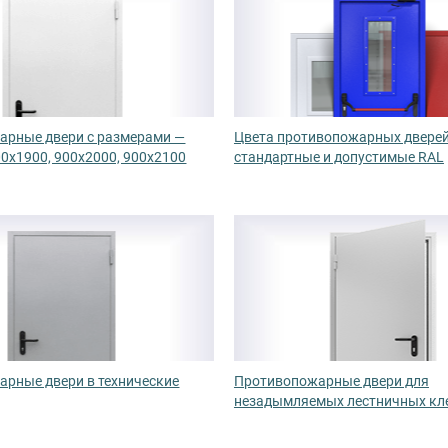
арные двери с размерами —
Цвета противопожарных двере
00х1900, 900х2000, 900х2100
стандартные и допустимые RAL
рные двери в технические
Противопожарные двери для
незадымляемых лестничных кл