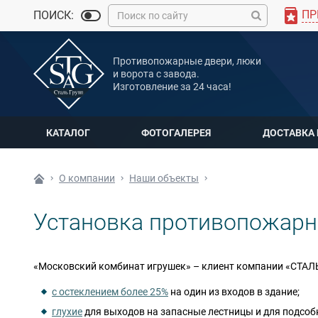
ПР
ПОИСК:
MAX
Противопожарные двери, люки
Мы онлайн
и ворота с завода.
Изготовление за 24 часа!
КАТАЛОГ
ФОТОГАЛЕРЕЯ
ДОСТАВКА
О компании
Наши объекты
Установка противопожарн
«Московский комбинат игрушек» – клиент компании «СТАЛ
с остеклением более 25%
на один из входов в здание;
глухие
для выходов на запасные лестницы и для подсо