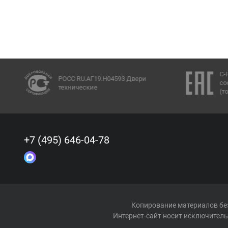
C-
РОСС RU.АГ19.Н04593 Двери
со
технические
(т
+7 (495) 646-04-78
Копирование материалов без
Интернет-сайт носит исключитель