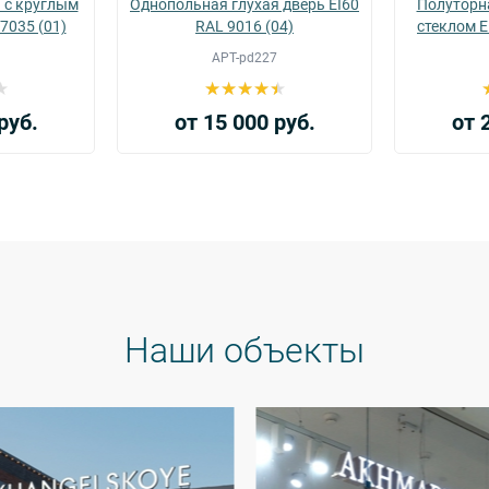
 с круглым
Однопольная глухая дверь EI60
Полуторн
 7035 (01)
RAL 9016 (04)
стеклом E
АРТ-pd227
руб.
от 15 000 руб.
от 
Наши объекты