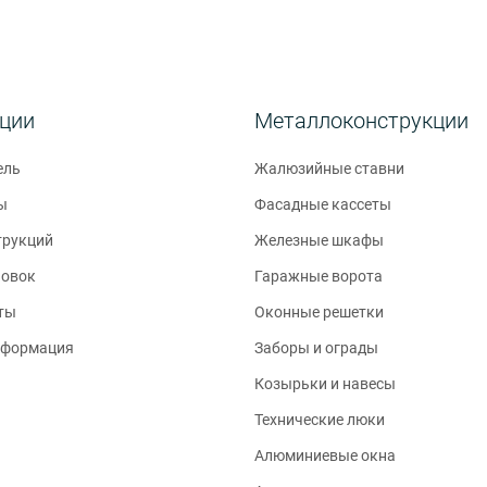
кции
Металлоконструкции
ель
Жалюзийные ставни
ы
Фасадные кассеты
трукций
Железные шкафы
новок
Гаражные ворота
ты
Оконные решетки
нформация
Заборы и ограды
Козырьки и навесы
Технические люки
Алюминиевые окна