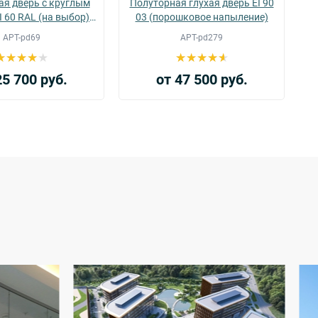
ая дверь с круглым
Полуторная глухая дверь EI 90
I 60 RAL (на выбор)
03 (порошковое напыление)
(03)
АРТ-pd69
АРТ-pd279
25 700 руб.
от 47 500 руб.