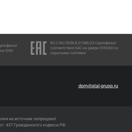
RU C-RU.ПБ58.В.01586/23 Сертификат
ертификат
соответствия ЕАС на двери EIWS60 со
ки EI60
скрытыми петлями
dpm@stal-grupp.ru
ылки на источник запрещено!
ст. 437 Гражданского кодекса РФ.