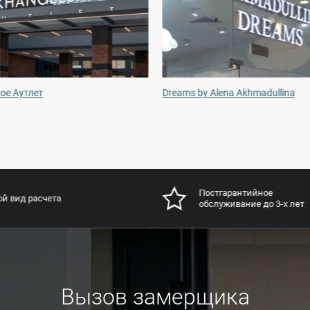
ое Аутлет
Dreams by Alena Akhmadullina
Постгарантийное
й вид расчета
обслуживание до 3-х лет
Вызов замерщика