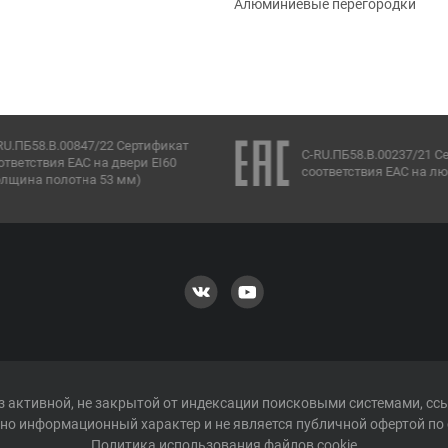
Алюминиевые перегородки
RU.ПБ58.В.00847/22 Сертификат
C-RU.ПБ58.В.00237/21 С
ответствия ЕАС на двери EI60
соответствия ЕАС на лю
олщина полотна 53 мм)
 активной, не закрытой от индексации поисковыми системами, сс
но информационный характер и не является публичной офертой по 
Политика использования файлов cookie