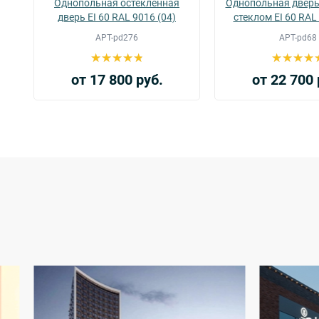
Однопольная остекленная
Однопольная дверь
60
дверь EI 60 RAL 9016 (04)
стеклом EI 60 RAL
АРТ-pd276
АРТ-pd68
от 17 800 руб.
от 22 700 