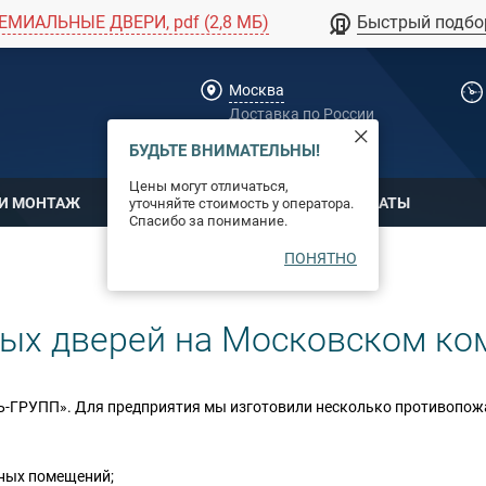
ЕМИАЛЬНЫЕ ДВЕРИ, pdf (2,8 МБ)
Быстрый подбо
Москва
Доставка по России
dpm@stal-grupp.ru
БУДЬТЕ ВНИМАТЕЛЬНЫ!
Цены могут отличаться,
 И МОНТАЖ
ОПЛАТА
СЕРТИФИКАТЫ
уточняйте стоимость у оператора.
Спасибо за понимание.
ПОНЯТНО
ых дверей на Московском ко
Ь-ГРУПП». Для предприятия мы изготовили несколько противопож
бных помещений;