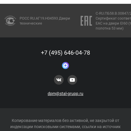
C-RU.ПБ58.В.00847/
РОСС RU.АГ19.Н04593 Двери
Сертификат соотве
технические
ЕАС на двери EI60 
полотна 53 мм)
+7 (495) 646-04-78
dpm@stal-grupp.ru
Копирование материалов без активной, не закрытой от
индексации поисковыми системами, ссылки на источник