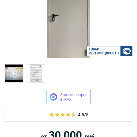
Москва
Доставка по России
dpm@stal-grupp.ru
Работаем без выходных:
c 9:00 до 21:00
+7 (495) 646-04-78
8 (800) 444-24-85
ПОИСК:
Задать вопрос
ПРЕМИАЛЬНЫЕ ДВЕРИ, pdf (2,8 МБ)
в MAX
4.5
/5
30 000
от
руб.