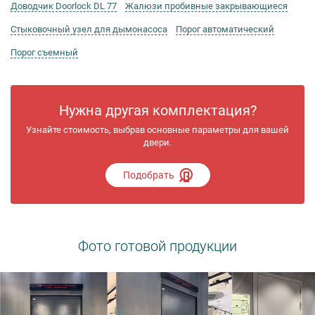
Доводчик Doorlock DL 77
Жалюзи пробивные закрывающиеся
Стыковочный узел для дымонасоса
Порог автоматический
Порог съемный
Нужна другая комплектация?
Узнайте стоимость, выбрав основные параметры для вашей
двери.
Подобрать
Фото готовой продукции