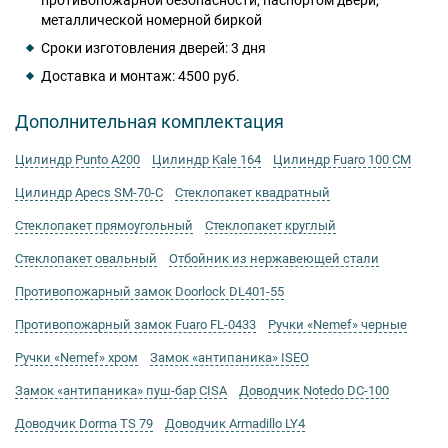
металлической номерной биркой
Сроки изготовления дверей: 3 дня
Доставка и монтаж: 4500 руб.
Дополнительная комплектация
Цилиндр Punto А200
Цилиндр Kale 164
Цилиндр Fuaro 100 CM
Цилиндр Apecs SM-70-C
Стеклопакет квадратный
Стеклопакет прямоугольный
Стеклопакет круглый
Стеклопакет овальный
Отбойник из нержавеющей стали
Противопожарный замок Doorlock DL401-55
Противопожарный замок Fuaro FL-0433
Ручки «Nemef» черные
Ручки «Nemef» хром
Замок «антипаника» ISEO
Замок «антипаника» пуш-бар CISA
Доводчик Notedo DC-100
Доводчик Dorma TS 79
Доводчик Armadillo LY4