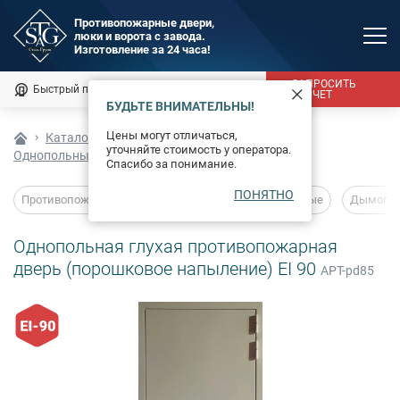
Противопожарные двери,
люки и ворота с завода.
MAX
Изготовление за 24 часа!
Мы онлайн
ЗАПРОСИТЬ
Быстрый подбор
Калькулятор
РАСЧЕТ
БУДЬТЕ ВНИМАТЕЛЬНЫ!
Каталог
Цены могут отличаться,
Каталог
Противопожарные двери
уточняйте стоимость у оператора.
Однопольные двери ei60
Фотогалерея
Спасибо за понимание.
ПОНЯТНО
Доставка и монтаж
Противопожарные двери
Глухие
Остекленные
Дымогаз
Оплата
Однопольная глухая противопожарная
дверь (порошковое напыление) EI 90
АРТ-pd85
Сертификаты
О компании
Новости
Контакты