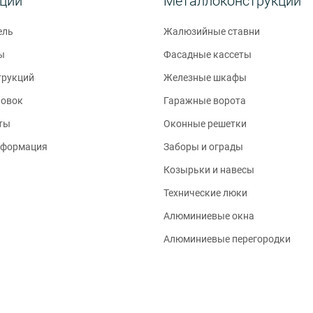
кции
Металлоконструкции
ель
Жалюзийные ставни
ы
Фасадные кассеты
трукций
Железные шкафы
новок
Гаражные ворота
ты
Оконные решетки
нформация
Заборы и ограды
Козырьки и навесы
Технические люки
Алюминиевые окна
Алюминиевые перегородки