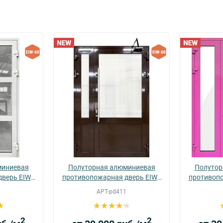
миниевая
Полуторная алюминиевая
Полутор
дверь EIWS
противопожарная дверь EIWS
противопо
60 (09)
АРТ-pd411
2
2