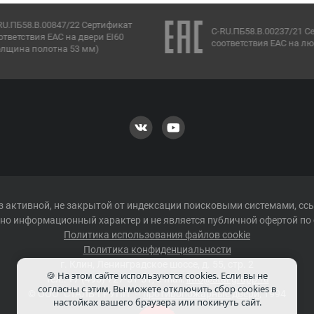
RU.ПБ58.В.00847/22 Сертификат
C-RU.ПБ58.В.00237/21 С
ответствия ЕАС на двери EI60
соответствия ЕАС на лю
олщина полотна 53 мм)
 активной, не закрытой от индексации поисковыми системами, сс
но информационный характер и не является публичной офертой по 
Политика использования файлов cookie
Политика конфиденциальности
г.
Клин
,
Ленинградское шоссе, д. 55, стр. 2
🍪 На этом сайте используются cookies. Если вы не
Тел.:
+7 (495) 727-51-51
, e-mail:
info@stal-grupp.ru
согласны с этим, Вы можете отключить сбор cookies в
©
ООО "СТАЛЬ-ГРУПП"
–
противопожарные двери
, 1994
настойках вашего браузера или покинуть сайт.
-2026 г.