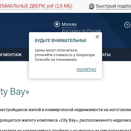
ЕМИАЛЬНЫЕ ДВЕРИ, pdf (2,8 МБ)
Быстрый подбо
Москва
Доставка по России
dpm@stal-grupp.ru
БУДЬТЕ ВНИМАТЕЛЬНЫ!
Цены могут отличаться,
 И МОНТАЖ
ОПЛАТА
СЕРТИФИКАТЫ
уточняйте стоимость у оператора.
Спасибо за понимание.
ПОНЯТНО
ty Bay»
застройщиков жилой и коммерческой недвижимости на изготовлен
роящегося жилого комплекса «City Bay», расположенного недалеко
е модели из алюминиевого профиля с огнеупорным стеклопакетом