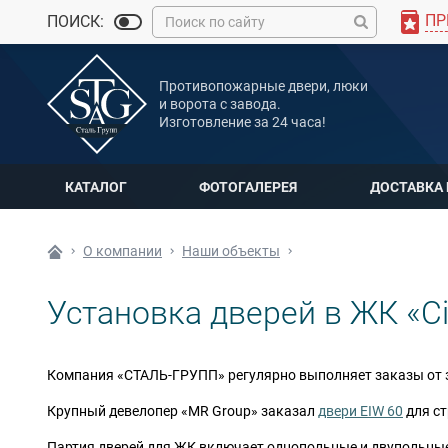
ПР
ПОИСК:
MAX
Противопожарные двери, люки
Мы онлайн
и ворота с завода.
Изготовление за 24 часа!
КАТАЛОГ
ФОТОГАЛЕРЕЯ
ДОСТАВКА
О компании
Наши объекты
Установка дверей в ЖК «Ci
Компания «СТАЛЬ-ГРУПП» регулярно выполняет заказы от 
Крупный девелопер «MR Group» заказал
двери EIW 60
для ст
Партия дверей для ЖК включает однопольные и двупольны