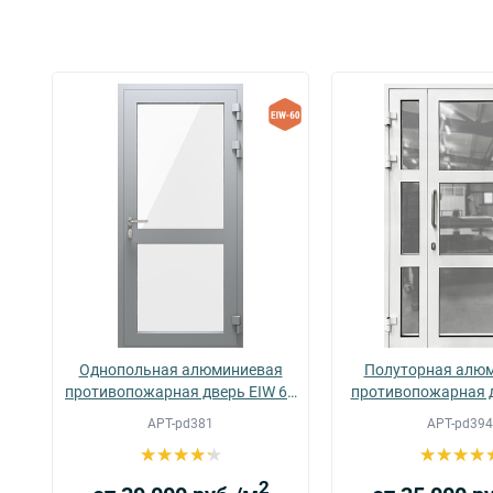
Однопольная алюминиевая
Полуторная алю
60
противопожарная дверь EIW 60
противопожарная 
(02)
60 (07)
АРТ-pd381
АРТ-pd394
2