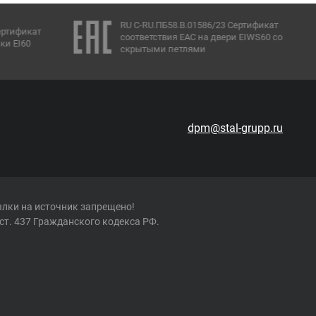
RU C-RU.ПБ58.В.01586/23 Сертификат
ертификат
соответствия ЕАС на двери EIWS60 со
ки EI60
скрытыми петлями
dpm@stal-grupp.ru
ылки на источник запрещено!
ст. 437 Гражданского кодекса РФ.