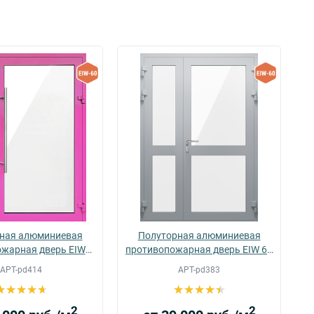
ная алюминиевая
Полуторная алюминиевая
жарная дверь EIWS
противопожарная дверь EIW 60
пр
60 (10)
(04)
АРТ-pd414
АРТ-pd383
2
2