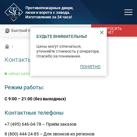
Противопожарные двери,
люки и ворота с завода.
MAX
Изготовление за 24 часа!
Мы онлайн
ЗАПРОСИТЬ
Быстрый подбор
Калькулятор
РАСЧЕТ
БУДЬТЕ ВНИМАТЕЛЬНЫ!
Каталог
Цены могут отличаться,
уточняйте стоимость у оператора.
Фотогалерея
Спасибо за понимание.
Контакты
ПОНЯТНО
Доставка и монтаж
cейчас работаем
Оплата
Режим работы:
Сертификаты
С 9:00 – 21:00 (без выходных)
О компании
Контактные телефоны
Новости
+7 (495) 646-04-78 – Приём заказов
8 (800) 444-24-85 – Для звонков из регионов
Контакты