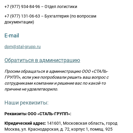
+7 (977) 934-84-96 – Отдел логистики
+7 (977) 131-06-63 – Бухгалтерия (по вопросам
Москва
документации)
Доставка по России
dpm@stal-grupp.ru
E-mail
dpm@stal-grupp.ru
Работаем без выходных:
c 9:00 до 21:00
cейчас работаем
Обратиться в администрацию
+7 (495) 646-04-78
Просим обращаться в администрацию ООО «СТАЛЬ-
8 (800) 444-24-85
ГРУПП», если уже попробовали решить ваш вопрос с
сотрудниками компании и решение вас по какой-то
ПОИСК:
причине не удовлетворило.
Наши реквизиты:
ПРЕМИАЛЬНЫЕ ДВЕРИ, pdf (2,8 МБ)
Реквизиты ООО «СТАЛЬ-ГРУПП»:
Юридический адрес:
141601
,
Московская область
,
город
Москва
,
ул. Краснодарская, д. 72, корпус 1, помещ. 925