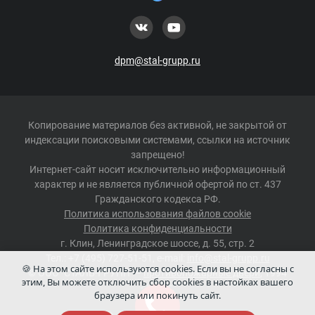
dpm@stal-grupp.ru
Копирование материалов без активной, не закрытой от
индексации поисковыми системами, ссылки на источник
запрещено!
Интернет-сайт носит исключительно информационный
характер и не является публичной офертой по ст. 437
Гражданского кодекса РФ.
Политика использования файлов cookie
Политика конфиденциальности
г.
Клин
,
Ленинградское шоссе, д. 55, стр. 2
Тел.:
+7 (495) 727-51-51
, e-mail:
info@stal-grupp.ru
🍪 На этом сайте используются cookies. Если вы не согласны с
©
ООО "СТАЛЬ-ГРУПП"
–
противопожарные двери
, 1994
этим, Вы можете отключить сбор cookies в настойках вашего
-2026 г.
браузера или покинуть сайт.