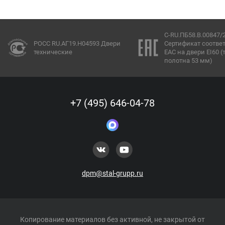
C-RU.ПБ58.В.00847/
РОСС RU.АГ19.Н04593 Двери
Сертификат соотве
технические
ЕАС на двери EI60 
полотна 53 мм)
+7 (495) 646-04-78
dpm@stal-grupp.ru
Копирование материалов без активной, не закрытой от