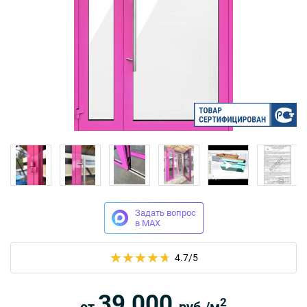
Москва
Доставка по России
dpm@stal-grupp.ru
Работаем без выходных:
c 9:00 до 21:00
cейчас работаем
+7 (495) 646-04-78
8 (800) 444-24-85
ПОИСК:
Задать вопрос
в MAX
ПРЕМИАЛЬНЫЕ ДВЕРИ, pdf (2,8 МБ)
4.7
/5
39 000
2
от
руб./м