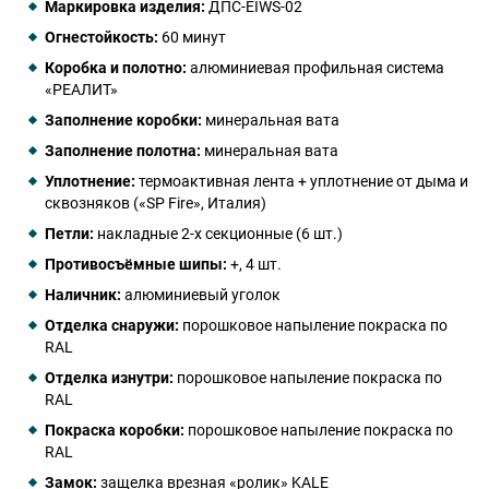
Маркировка изделия:
ДПС-EIWS-02
Огнестойкость:
60 минут
Коробка и полотно:
алюминиевая профильная система
«РЕАЛИТ»
Заполнение коробки:
минеральная вата
Заполнение полотна:
минеральная вата
Уплотнение:
термоактивная лента + уплотнение от дыма и
сквозняков («SP Fire», Италия)
Петли:
накладные 2-х секционные (6 шт.)
Противосъёмные шипы:
+, 4 шт.
Наличник:
алюминиевый уголок
Отделка снаружи:
порошковое напыление покраска по
RAL
Отделка изнутри:
порошковое напыление покраска по
RAL
Покраска коробки:
порошковое напыление покраска по
RAL
Замок:
защелка врезная «ролик» KALE