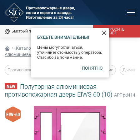
Противопожарные двери,
люки и ворота с завода.
MAX
Изготовление за 24 часа!
Мы онлайн
ЗАПРОСИТЬ
Быстрый подбор
Калькулятор
РАСЧЕТ
БУДЬТЕ ВНИМАТЕЛЬНЫ!
Каталог
Цены могут отличаться,
Каталог
Алюминиевые конструкции
уточняйте стоимость у оператора.
Алюминиевые противопожарные двери
Фотогалерея
Спасибо за понимание.
ПОНЯТНО
Доставка и монтаж
Противопожарные двери
Глухие
Остекленные
Дымогаз
Оплата
Полуторная алюминиевая
противопожарная дверь EIWS 60 (10)
АРТ-pd414
Сертификаты
О компании
Новости
Контакты