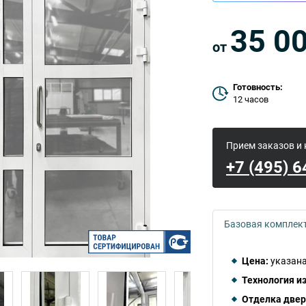
35 0
от
Готовность:
12 часов
Прием заказов и
+7 (495) 
Базовая комплек
Цена:
указана
Технология и
Отделка двер