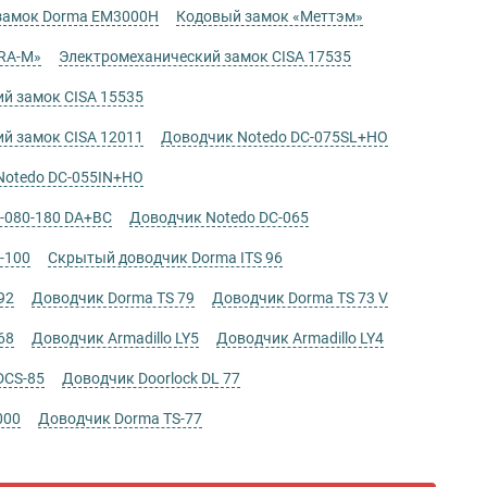
замок Dorma EM3000H
Кодовый замок «Меттэм»
RA-M»
Электромеханический замок СISA 17535
й замок СISA 15535
й замок СISA 12011
Доводчик Notedo DC-075SL+HO
Notedo DC-055IN+HO
-080-180 DA+BC
Доводчик Notedo DC-065
-100
Скрытый доводчик Dorma ITS 96
92
Доводчик Dorma TS 79
Доводчик Dorma TS 73 V
68
Доводчик Armadillo LY5
Доводчик Armadillo LY4
DCS-85
Доводчик Doorlock DL 77
000
Доводчик Dorma TS-77