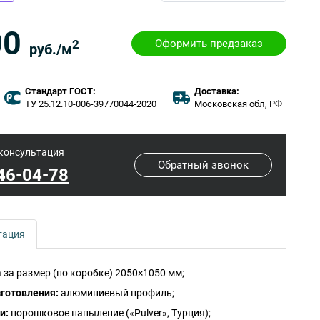
00
Оформить предзаказ
2
руб./м
Стандарт ГОСТ:
Доставка:
ТУ 25.12.10-006-39770044-2020
Московская обл, РФ
 консультация
Обратный звонок
646-04-78
тация
 за размер (по коробке) 2050×1050 мм;
зготовления:
алюминиевый профиль;
и:
порошковое напыление («Pulver», Турция);