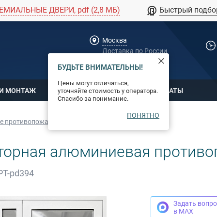
ЕМИАЛЬНЫЕ ДВЕРИ, pdf (2,8 МБ)
Быстрый подбо
Москва
Доставка по России
dpm@stal-grupp.ru
БУДЬТЕ ВНИМАТЕЛЬНЫ!
Цены могут отличаться,
 И МОНТАЖ
ОПЛАТА
СЕРТИФИКАТЫ
уточняйте стоимость у оператора.
Спасибо за понимание.
ПОНЯТНО
 противопожарные двери
торная алюминиевая противо
РТ-pd394
Задать вопро
в MAX