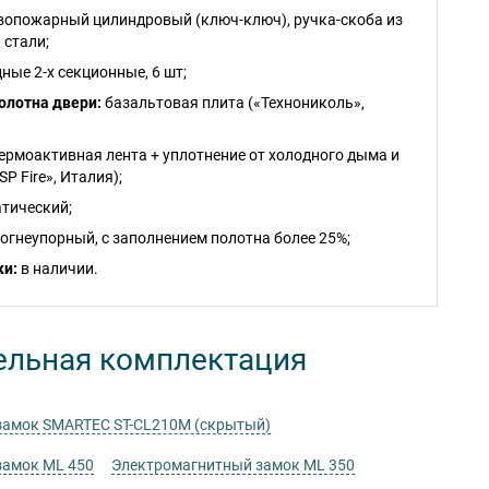
опожарный цилиндровый (ключ-ключ), ручка-скоба из
стали;
ные 2-х секционные, 6 шт;
олотна двери:
базальтовая плита («Технониколь»,
ермоактивная лента + уплотнение от холодного дыма и
P Fire», Италия);
тический;
огнеупорный, с заполнением полотна более 25%;
ки:
в наличии.
ельная комплектация
замок SMARTEC ST-CL210M (скрытый)
замок ML 450
Электромагнитный замок ML 350