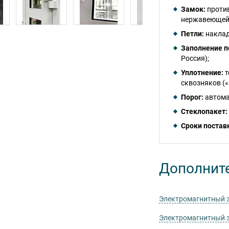
Замок:
против
нержавеющей 
Петли:
наклад
Заполнение п
Россия);
Уплотнение:
т
сквозняков («S
Порог:
автома
Стеклопакет:
Сроки постав
Дополнит
Электромагнитный 
Электромагнитный 