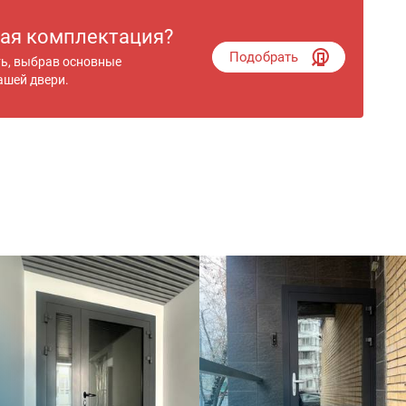
гая комплектация?
Подобрать
ть, выбрав основные
ашей двери.