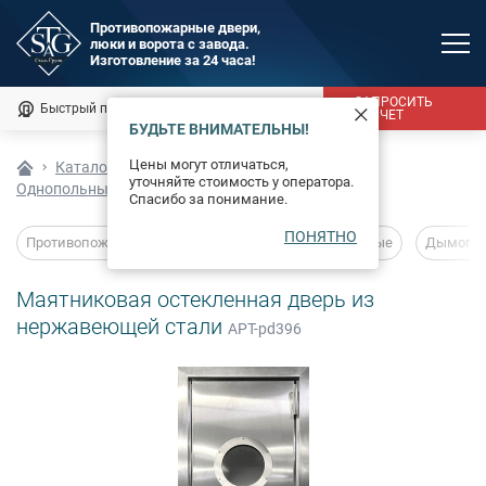
Противопожарные двери,
люки и ворота с завода.
MAX
Изготовление за 24 часа!
Мы онлайн
ЗАПРОСИТЬ
Быстрый подбор
Калькулятор
РАСЧЕТ
БУДЬТЕ ВНИМАТЕЛЬНЫ!
Каталог
Цены могут отличаться,
Каталог
Технические изделия
Двери
уточняйте стоимость у оператора.
Однопольные технические двери
Фотогалерея
Спасибо за понимание.
ПОНЯТНО
Доставка и монтаж
Противопожарные двери
Глухие
Остекленные
Дымогаз
Оплата
Маятниковая остекленная дверь из
нержавеющей стали
АРТ-pd396
Сертификаты
О компании
Новости
Контакты