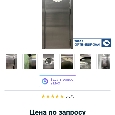
Москва
Доставка по России
dpm@stal-grupp.ru
Работаем без выходных:
c 9:00 до 21:00
cейчас работаем
+7 (495) 646-04-78
8 (800) 444-24-85
ПОИСК:
Задать вопрос
в MAX
ПРЕМИАЛЬНЫЕ ДВЕРИ, pdf (2,8 МБ)
5.0
/5
Цена по запросу