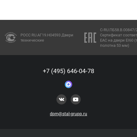
C-RU.ПБ58.В.00847/
РОСС RU.АГ19.Н04593 Двери
Сертификат соотве
технические
ЕАС на двери EI60 
полотна 53 мм)
+7 (495) 646-04-78
dpm@stal-grupp.ru