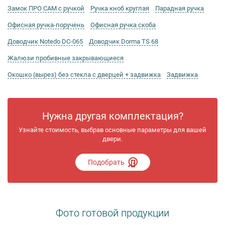
Замок ПРО САМ с ручкой
Ручка кноб круглая
Парадная ручка
Офисная ручка-поручень
Офисная ручка скоба
Доводчик Notedo DC-065
Доводчик Dorma TS 68
Жалюзи пробивные закрывающиеся
Окошко (вырез) без стекла с дверцей + задвижка
Задвижка
Нужна другая комплектация?
Узнайте стоимость, выбрав основные параметры для вашей
двери.
Подобрать
Фото готовой продукции