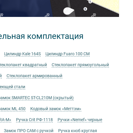
ельная комплектация
Цилиндр Kale 164S
Цилиндр Fuaro 100 CM
теклопакет квадратный
Стеклопакет прямоугольный
й
Стеклопакет армированный
веющей стали
замок SMARTEC ST-CL210M (скрытый)
замок ML 450
Кодовый замок «Меттэм»
RA-M»
Ручка Crit РФ-1118
Ручки «Nemef» черные
Замок ПРО САМ с ручкой
Ручка кноб круглая