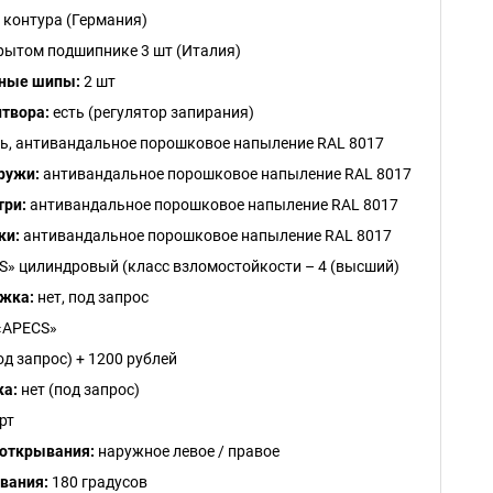
 контура (Германия)
рытом подшипнике 3 шт (Италия)
ные шипы:
2 шт
итвора:
есть (регулятор запирания)
ь, антивандальное порошковое напыление RAL 8017
ружи:
антивандальное порошковое напыление RAL 8017
три:
антивандальное порошковое напыление RAL 8017
ки:
антивандальное порошковое напыление RAL 8017
» цилиндровый (класс взломостойкости – 4 (высший)
жка:
нет, под запрос
«APECS»
од запрос) + 1200 рублей
ка:
нет (под запрос)
рт
открывания:
наружное левое / правое
вания:
180 градусов