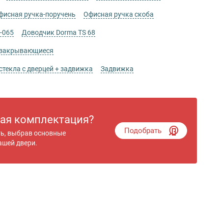
фисная ручка-поручень
Офисная ручка скоба
-065
Доводчик Dorma TS 68
 закрывающиеся
стекла с дверцей + задвижка
Задвижка
гая комплектация?
Подобрать
ть, выбрав основные
ашей двери.