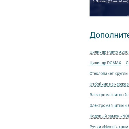
Дополнит
Цилиндр Punto А200
Цилиндр DOMAX
С
Стеклопакет круглы
Отбойник из нержа
Электромагнитный 
Электромагнитный 
Кодовый замок «NO
Ручки «Nemef» хром