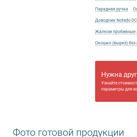
Парадная ручка
О
Доводчик Notedo DC
Жалюзи пробивные
Окошко (вырез) без 
Нужна дру
Узнайте стоимос
параметры для в
Фото готовой продукции