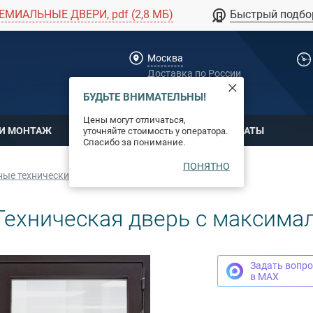
ЕМИАЛЬНЫЕ ДВЕРИ, pdf (2,8 МБ)
Быстрый подбо
Москва
Доставка по России
dpm@stal-grupp.ru
БУДЬТЕ ВНИМАТЕЛЬНЫ!
Цены могут отличаться,
 И МОНТАЖ
ОПЛАТА
СЕРТИФИКАТЫ
уточняйте стоимость у оператора.
Спасибо за понимание.
ПОНЯТНО
ые технические двери
ехническая дверь с максим
Задать вопро
в MAX