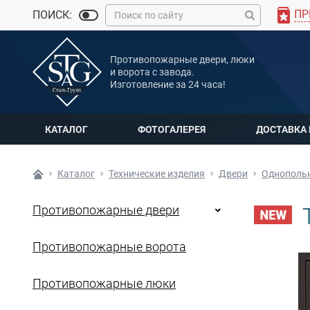
ПР
ПОИСК:
MAX
Противопожарные двери, люки
Мы онлайн
и ворота с завода.
Изготовление за 24 часа!
КАТАЛОГ
ФОТОГАЛЕРЕЯ
ДОСТАВКА
Каталог
Технические изделия
Двери
Однопольн
Противопожарные двери
Т
Противопожарные ворота
Противопожарные люки