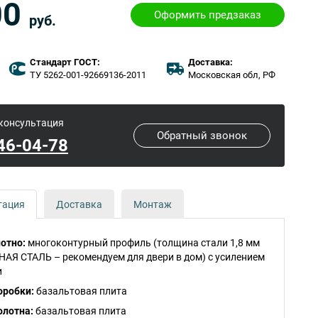
00
Оформить предзаказ
руб.
Стандарт ГОСТ:
Доставка:
ТУ 5262-001-92669136-2011
Московская обл, РФ
 консультация
Обратный звонок
646-04-78
тация
Доставка
Монтаж
отно:
многоконтурный профиль (толщина стали 1,8 мм
Я СТАЛЬ – рекомендуем для двери в дом) с усилением
и
оробки:
базальтовая плита
олотна:
базальтовая плита