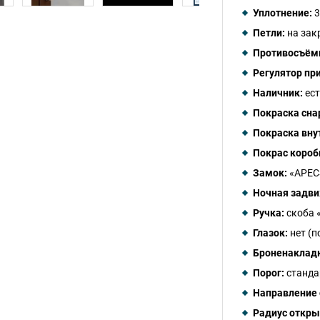
Уплотнение:
3
Петли:
на зак
Противосъём
Регулятор пр
Наличник:
ест
Покраска сна
Покраска вну
Покрас короб
Замок:
«APECS
Ночная задви
Ручка:
скоба 
Глазок:
нет (п
Броненаклад
Порог:
станда
Направление 
Радиус откры