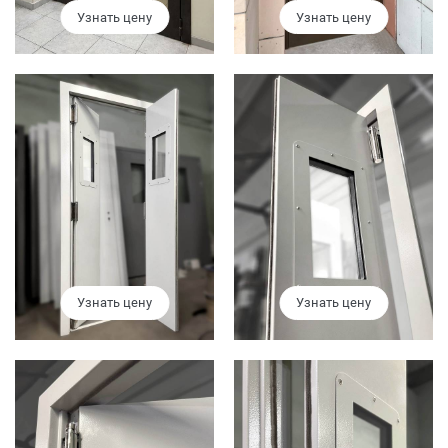
Узнать цену
Узнать цену
Москва
Доставка по России
dpm@stal-grupp.ru
Работаем без выходных:
c 9:00 до 21:00
cейчас работаем
+7 (495) 646-04-78
8 (800) 444-24-85
ПОИСК:
Узнать цену
Узнать цену
ПРЕМИАЛЬНЫЕ ДВЕРИ, pdf (2,8 МБ)