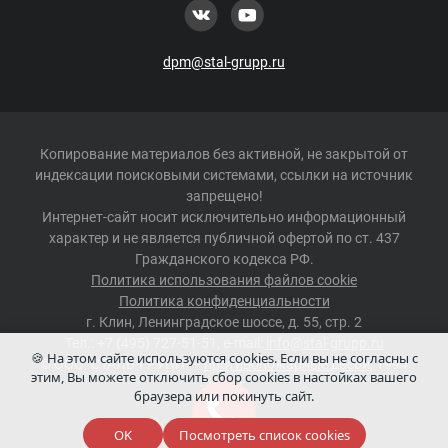
dpm@stal-grupp.ru
Копирование материалов без активной, не закрытой от
индексации поисковыми системами, ссылки на источник
запрещено!
Интернет-сайт носит исключительно информационный
характер и не является публичной офертой по ст. 437
Гражданского кодекса РФ.
Политика использования файлов cookie
Политика конфиденциальности
г.
Клин
,
Ленинградское шоссе, д. 55, стр. 2
Тел.:
+7 (495) 727-51-51
, e-mail:
info@stal-grupp.ru
🍪 На этом сайте используются cookies. Если вы не согласны с
©
ООО "СТАЛЬ-ГРУПП"
–
противопожарные двери
, 1994
этим, Вы можете отключить сбор cookies в настойках вашего
-2026 г.
браузера или покинуть сайт.
Сделано в
Redmedia
OK
Посмотреть список cookies