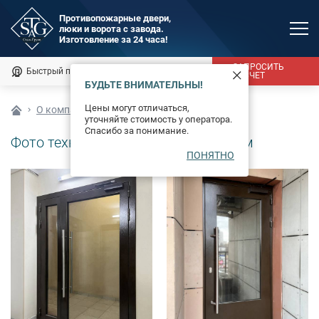
Противопожарные двери,
люки и ворота с завода.
MAX
Изготовление за 24 часа!
Мы онлайн
ЗАПРОСИТЬ
Быстрый подбор
Калькулятор
РАСЧЕТ
БУДЬТЕ ВНИМАТЕЛЬНЫ!
Каталог
Цены могут отличаться,
О компании
Фотогалерея
уточняйте стоимость у оператора.
Фотогалерея
Спасибо за понимание.
Фото технических дверей со стеклом
ПОНЯТНО
Доставка и монтаж
Оплата
Сертификаты
О компании
Новости
Контакты