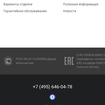
Варианты отделки
Полезная информация
Гарантийное обслуживание
Новости
C-RU.ПБ58.В.00847/
РОСС RU.АГ19.Н04593 Двери
Сертификат соотве
технические
ЕАС на двери EI60 
полотна 53 мм)
+7 (495) 646-04-78