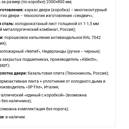
 за размер (по коробке) 2300×800 мм;
зготовления:
каркас двери (коробка) – многоконтурный
тно двери – технология изготовления «сендвич»;
 сталь:
холоднокатаный лист толщиной от 1-1,5 мм
й металлургический комбинат, Россия);
и:
порошковое напыление антивандальное RAL 7042
ия);
опожарный «Nemef», Нидерланды (ручки – черные);
на закрытых подшипниках, производитель «Aldechi»,
дарт);
олотна двери:
базальтовая плита (Технониколь, Россия);
ермоактивная лента + уплотнение от холодного дыма и
оизводитель «SP Fire», Италия;
аллический «единый с коробкой» (возможна
 без наличника);
возможна комплектация без порога);
ки:
в наличии.