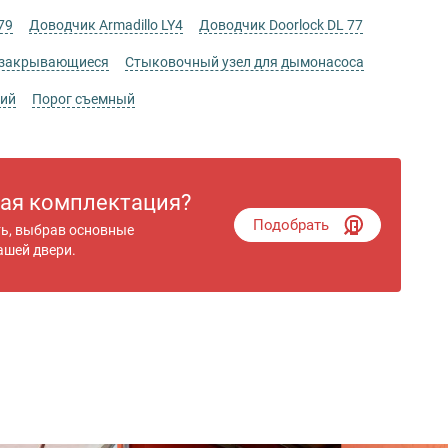
79
Доводчик Armadillo LY4
Доводчик Doorlock DL 77
 закрывающиеся
Стыковочный узел для дымонасоса
кий
Порог съемный
гая комплектация?
Подобрать
ть, выбрав основные
ашей двери.