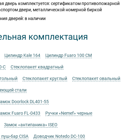
я дверь комплектуется: сертификатом противопожарной
аспортом двери, металлической номерной биркой
ния дверей: в наличии
ельная комплектация
Цилиндр Kale 164
Цилиндр Fuaro 100 CM
0-C
Стеклопакет квадратный
угольный
Стеклопакет круглый
Стеклопакет овальный
веющей стали
мок Doorlock DL401-55
мок Fuaro FL-0433
Ручки «Nemef» черные
Замок «антипаника» ISEO
 пуш-бар CISA
Доводчик Notedo DC-100