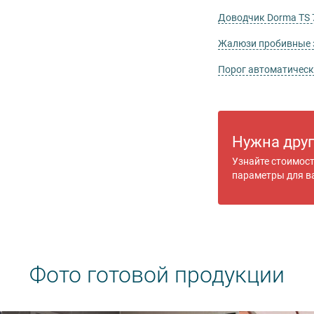
Доводчик Dorma TS 
Жалюзи пробивные
Порог автоматичес
Нужна дру
Узнайте стоимос
параметры для в
Фото готовой продукции