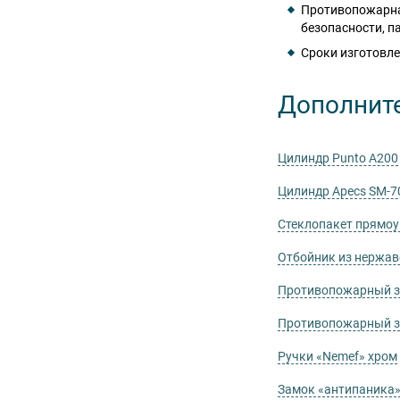
Противопожарна
безопасности, п
Сроки изготовле
Дополнит
Цилиндр Punto А200
Цилиндр Apecs SM-7
Стеклопакет прямо
Отбойник из нержа
Противопожарный за
Противопожарный за
Ручки «Nemef» хром
Замок «антипаника»