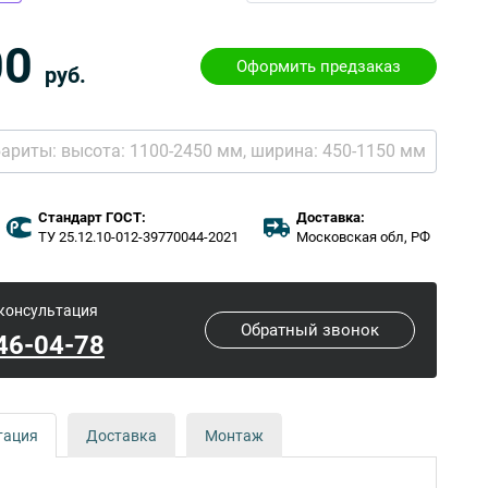
00
Оформить предзаказ
руб.
бариты:
высота: 1100-2450 мм,
ширина: 450-1150 мм
Стандарт ГОСТ:
Доставка:
ТУ 25.12.10-012-39770044-2021
Московская обл, РФ
 консультация
Обратный звонок
646-04-78
тация
Доставка
Монтаж