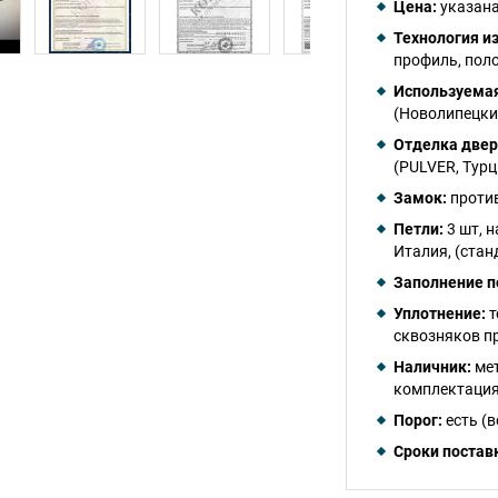
Цена:
указана
Технология и
профиль, поло
Используемая
(Новолипецки
Отделка двер
(PULVER, Турц
Замок:
против
Петли:
3 шт, 
Италия, (стан
Заполнение п
Уплотнение:
т
сквозняков пр
Наличник:
мет
комплектация
Порог:
есть (
Сроки постав