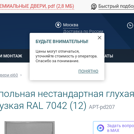
ЕМИАЛЬНЫЕ ДВЕРИ, pdf (2,8 МБ)
Быстрый подбо
Москва
Доставка по России
dpm@stal-grupp.ru
БУДЬТЕ ВНИМАТЕЛЬНЫ!
Цены могут отличаться,
 И МОНТАЖ
ОПЛАТА
СЕРТИФИКАТЫ
уточняйте стоимость у оператора.
Спасибо за понимание.
ПОНЯТНО
вери ei60
польная нестандартная глуха
 узкая RAL 7042 (12)
АРТ-pd207
Задать вопро
в MAX