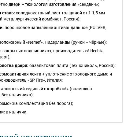
тно двери – технология изготовления «сендвич»;
 сталь:
холоднокатаный лист толщиной от 1-1,5 мм
й металлургический комбинат, Россия);
и:
порошковое напыление антивандальное (PULVER,
опожарный «Nemef», Нидерланды (ручки – чёрные);
на закрытых подшипниках, производитель «Aldechi»,
дарт);
олотна двери:
базальтовая плита (Технониколь, Россия);
ермоактивная лента + уплотнение от холодного дыма и
оизводитель «SP Fire», Италия;
аллический «единый с коробкой» (возможна
 без наличника);
возможна комплектация без порога);
ки:
в наличии.