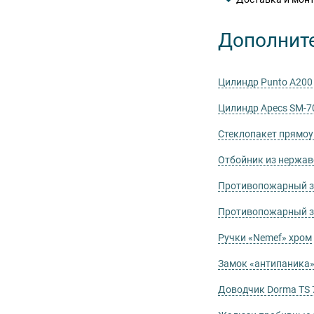
Дополнит
Цилиндр Punto А200
Цилиндр Apecs SM-7
Стеклопакет прямо
Отбойник из нержа
Противопожарный за
Противопожарный за
Ручки «Nemef» хром
Замок «антипаника»
Доводчик Dorma TS 