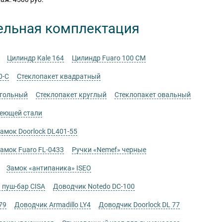
ельная комплектация
Цилиндр Kale 164
Цилиндр Fuaro 100 CM
0-C
Стеклопакет квадратный
угольный
Стеклопакет круглый
Стеклопакет овальный
веющей стали
мок Doorlock DL401-55
мок Fuaro FL-0433
Ручки «Nemef» черные
Замок «антипаника» ISEO
 пуш-бар CISA
Доводчик Notedo DC-100
79
Доводчик Armadillo LY4
Доводчик Doorlock DL 77