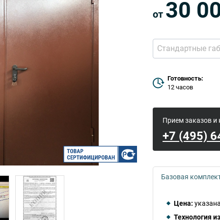
30 0
от
Стандартные га
Готовность:
12 часов
Прием заказов и
+7 (495) 
Базовая комплек
Цена:
указана
Технология и