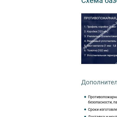
Схема баз
Дополнител
Противопожарна
безопасности, п
Сроки изготовле
Доставка и монт