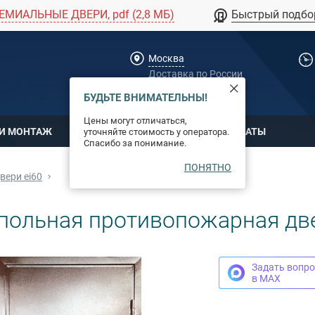
ЕМИАЛЬНЫЕ ДВЕРИ, pdf (2,8 МБ)
Быстрый подбо
Москва
Доставка по России
dpm@stal-grupp.ru
БУДЬТЕ ВНИМАТЕЛЬНЫ!
Цены могут отличаться,
 И МОНТАЖ
ОПЛАТА
СЕРТИФИКАТЫ
уточняйте стоимость у оператора.
Спасибо за понимание.
ПОНЯТНО
вери ei60
польная противопожарная две
Задать вопро
в MAX