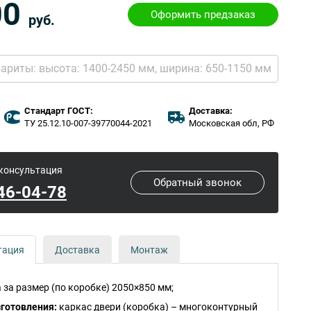
00
Оформить предзаказ
руб.
бариты:
высота: 1400-2450 мм,
ширина: 650-1150 мм
Стандарт ГОСТ:
Доставка:
ТУ 25.12.10-007-39770044-2021
Московская обл, РФ
 консультация
Обратный звонок
646-04-78
тация
Доставка
Монтаж
 за размер (по коробке) 2050×850 мм;
зготовления:
каркас двери (коробка) – многоконтурный