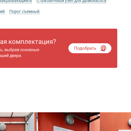
 закрывающиеся
Стыковочный узел для дымонасоса
кий
Порог съемный
гая комплектация?
Подобрать
ть, выбрав основные
ашей двери.