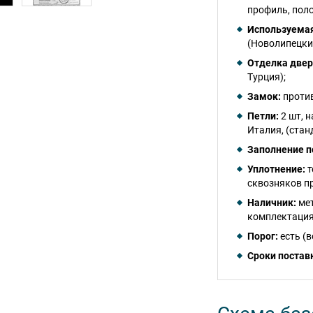
профиль, поло
Используемая
(Новолипецки
Отделка двер
Турция);
Замок:
против
Петли:
2 шт, 
Италия, (стан
Заполнение п
Уплотнение:
т
сквозняков пр
Наличник:
мет
комплектация
Порог:
есть (
Сроки постав