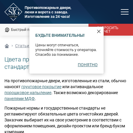
Противопожарные двери,
люки и ворота с завода.
MAX
Изготовление за 24 часа!
Мы онлайн
ЗАПРОСИТЬ
Быстрый подбор
Калькулятор
РАСЧЕТ
БУДЬТЕ ВНИМАТЕЛЬНЫ!
Каталог
Цены могут отличаться,
Статьи о противопожарных дверях
уточняйте стоимость у оператора.
Фотогалерея
Спасибо за понимание.
Цвета противопожарных дверей —
ПОНЯТНО
Доставка и монтаж
стандартные и допустимые RAL
Оплата
На противопожарные двери, изготовленные из стали, обычно
наносят
грунтовое покрытие
или антивандальное
Сертификаты
порошковое напыление
. Также возможно декорирование
панелями МДФ
.
О компании
Пожарные нормы и государственные стандарты не
регламентируют обязательные цвета огнестойких дверей.
Новости
Заказчик выбирает их на свое усмотрение в соответствии с
оформлением помещения, дизайн-проектом или бренд-буком
компании.
Контакты