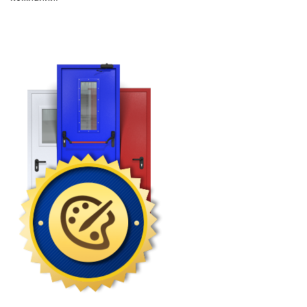
Москва
Доставка по России
dpm@stal-grupp.ru
Работаем без выходных:
c 9:00 до 21:00
+7 (495) 646-04-78
8 (800) 444-24-85
ПОИСК:
ПРЕМИАЛЬНЫЕ ДВЕРИ, pdf (2,8 МБ)