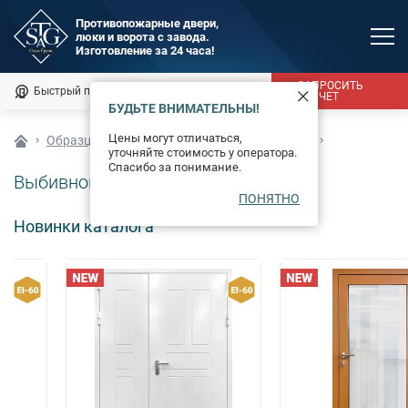
Противопожарные двери,
люки и ворота с завода.
MAX
Изготовление за 24 часа!
Мы онлайн
ЗАПРОСИТЬ
Быстрый подбор
Калькулятор
РАСЧЕТ
БУДЬТЕ ВНИМАТЕЛЬНЫ!
Каталог
Цены могут отличаться,
Образцы отделки противопожарных дверей
уточняйте стоимость у оператора.
Фотогалерея
Спасибо за понимание.
Выбивной рисунок
ПОНЯТНО
Доставка и монтаж
Новинки каталога
Оплата
Сертификаты
О компании
Новости
Контакты