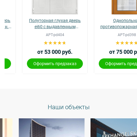
Полуторная глухая дверь
Однопольная
Москва
ei60 с выдавленным
противопожарная дверь 
Доставка по России
рисунком (22)
остеклением более 25% EI
АРТ-pd404
dpm@stal-grupp.ru
АРТ-pd398
60 (13)
Работаем без выходных:
c 9:00 до 21:00
от 53 000 руб.
от 75 000 руб.
+7 (495) 646-04-78
Оформить предзаказ
Оформить предзаказ
8 (800) 444-24-85
ПОИСК:
ПРЕМИАЛЬНЫЕ ДВЕРИ, pdf (2,8 МБ)
Наши объекты