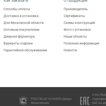
Как заказать
О продукции
Способы оплаты
Производитель
Доставка и установка
Сертификаты
Для Московской области
Схемы конструкций
Оптовым покупателям
Фото с установок
Дверная фурнитура
Наши объекты
Варианты отделки
Полезная информация
Гарантийное обслуживание
Новости
C-RU.ПБ58.В.00847
РОСС RU.АГ19.Н04593 Двери
Сертификат соотве
технические
ЕАС на двери EI60