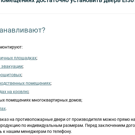
 помещениях достаточно установить дверь EI30
танавливают?
монтируют:
ничных площадках
;
х эвакуации
;
трощитовых
;
водственных помещениях
;
дах на кровлю
;
ых помещениях многоквартирных домов;
лах
.
каз на противопожарные двери от производителя можно прямо на 
продукцию по индивидуальным размерам. Перед заключением дого
ь к нашим менеджерам по телефону.