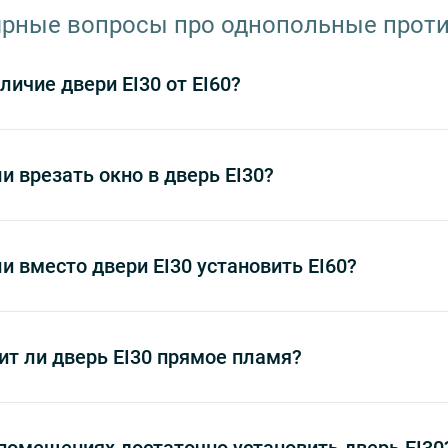
рные вопросы про однопольные проти
личие двери EI30 от EI60?
и врезать окно в дверь EI30?
и вместо двери EI30 установить EI60?
т ли дверь EI30 прямое пламя?