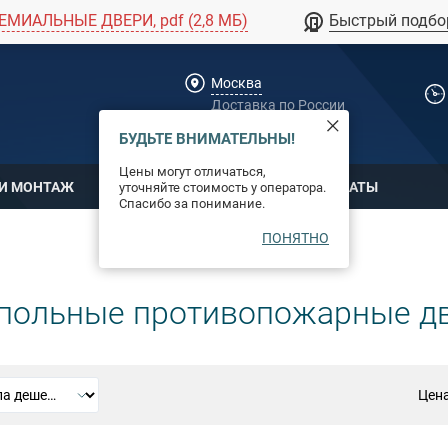
ЕМИАЛЬНЫЕ ДВЕРИ, pdf (2,8 МБ)
Быстрый подбо
Москва
Доставка по России
dpm@stal-grupp.ru
БУДЬТЕ ВНИМАТЕЛЬНЫ!
Цены могут отличаться,
 И МОНТАЖ
ОПЛАТА
СЕРТИФИКАТЫ
уточняйте стоимость у оператора.
Спасибо за понимание.
ПОНЯТНО
польные противопожарные дв
Цена