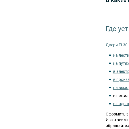
В каких
Где ус
Двери EI 30
на лест
на путя
в элек
в произ
на выхо
в нежил
в подва
Оформить за
Изготовим 
обращайтес