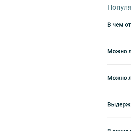
Популя
В чем от
Можно л
Можно л
Выдержи