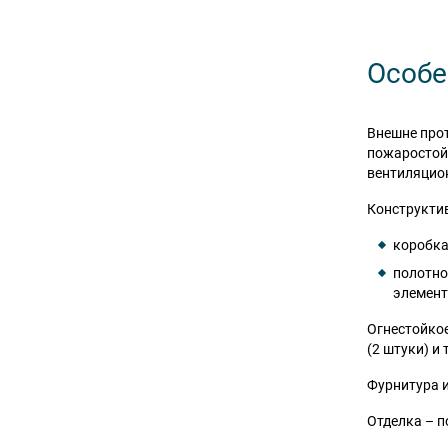
Особе
Внешне прот
пожаростойк
вентиляцио
Конструкти
коробка
полотно
элемент
Огнестойко
(2 штуки) и
Фурнитура и
Отделка – п