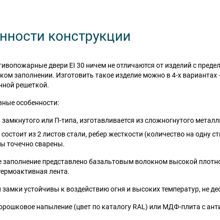
нности конструкции
ивопожарные двери EI 30 ничем не отличаются от изделий с предел
ом заполнении. Изготовить такое изделие можно в 4-х вариантах – 
нной решеткой.
вные особенности:
 замкнутого или П-типа, изготавливается из сложногнутого метал
 состоит из 2 листов стали, ребер жесткости (количество на одну с
ы точечно сварены.
е заполнение представлено базальтовым волокном высокой плотн
 термоактивная лента.
 замки устойчивы к воздействию огня и высоких температур, не де
орошковое напыление (цвет по каталогу RAL) или МДФ-плита с ан