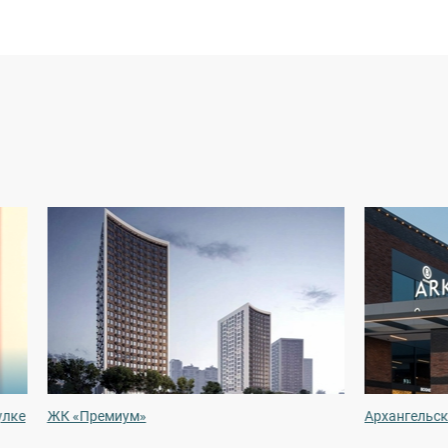
улке
ЖК «Премиум»
Архангельск