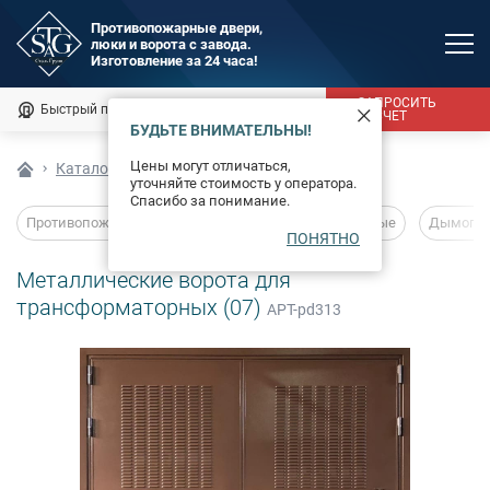
Противопожарные двери,
люки и ворота с завода.
MAX
Изготовление за 24 часа!
Мы онлайн
ЗАПРОСИТЬ
Быстрый подбор
Калькулятор
РАСЧЕТ
БУДЬТЕ ВНИМАТЕЛЬНЫ!
Каталог
Цены могут отличаться,
Каталог
Технические изделия
Ворота
уточняйте стоимость у оператора.
Фотогалерея
Спасибо за понимание.
Противопожарные двери
Глухие
Остекленные
Дымогаз
ПОНЯТНО
Доставка и монтаж
Металлические ворота для
Оплата
трансформаторных (07)
АРТ-pd313
Сертификаты
О компании
Новости
Контакты