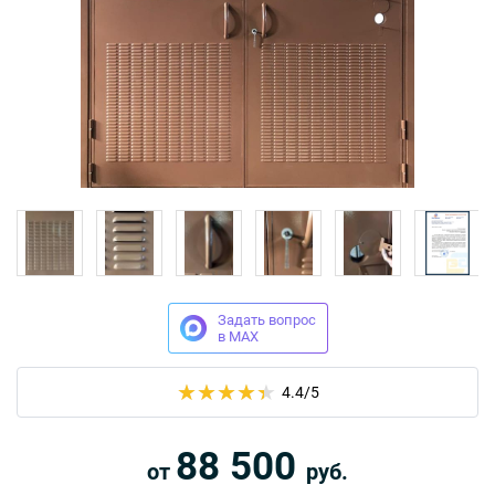
Москва
Доставка по России
dpm@stal-grupp.ru
Работаем без выходных:
c 9:00 до 21:00
cейчас работаем
+7 (495) 646-04-78
8 (800) 444-24-85
Задать вопрос
ПОИСК:
в MAX
ПРЕМИАЛЬНЫЕ ДВЕРИ, pdf (2,8 МБ)
4.4
/5
88 500
от
руб.