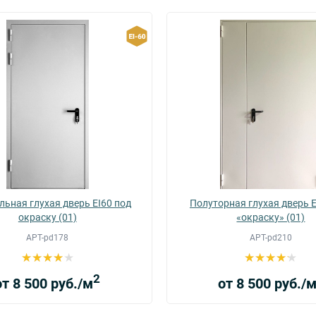
ьная глухая дверь EI60 под
Полуторная глухая дверь E
окраску (01)
«окраску» (01)
АРТ-pd178
АРТ-pd210
2
от 8 500 руб./м
от 8 500 руб./