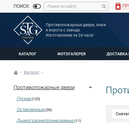
ПР
ПОИСК:
MAX
Противопожарные двери, люки
Мы онлайн
и ворота с завода.
Изготовление за 24 часа!
КАТАЛОГ
ФОТОГАЛЕРЕЯ
ДОСТАВКА
Каталог
Противопожарные двери
Прот
Глухие
(125)
Остекленные
(30)
Дымогазонепроницаемые
(11)