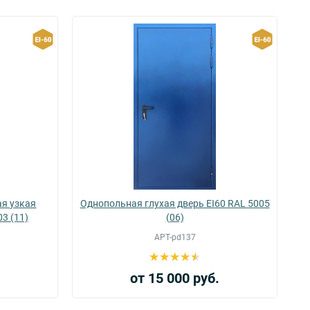
я узкая
Однопольная глухая дверь EI60 RAL 5005
03 (11)
(06)
АРТ-pd137
.
от 15 000 руб.