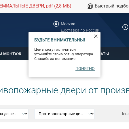
ЕМИАЛЬНЫЕ ДВЕРИ, pdf (2,8 МБ)
Быстрый подбо
Москва
Доставка по России
dpm@stal-grupp.ru
БУДЬТЕ ВНИМАТЕЛЬНЫ!
Цены могут отличаться,
 И МОНТАЖ
ОПЛАТА
СЕРТИФИКАТЫ
уточняйте стоимость у оператора.
Спасибо за понимание.
ПОНЯТНО
ивопожарные двери от произ
Цена