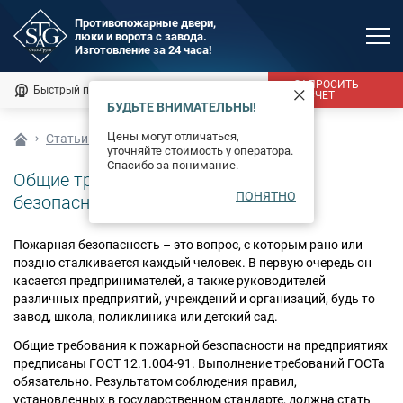
Противопожарные двери,
люки и ворота с завода.
MAX
Изготовление за 24 часа!
Мы онлайн
ЗАПРОСИТЬ
Быстрый подбор
Калькулятор
РАСЧЕТ
БУДЬТЕ ВНИМАТЕЛЬНЫ!
Каталог
Цены могут отличаться,
Статьи о противопожарных дверях
уточняйте стоимость у оператора.
Фотогалерея
Спасибо за понимание.
Общие требования к пожарной
ПОНЯТНО
Доставка и монтаж
безопасности
Оплата
Пожарная безопасность – это вопрос, с которым рано или
поздно сталкивается каждый человек. В первую очередь он
Сертификаты
касается предпринимателей, а также руководителей
различных предприятий, учреждений и организаций, будь то
завод, школа, поликлиника или детский сад.
О компании
Общие требования к пожарной безопасности на предприятиях
Новости
предписаны ГОСТ 12.1.004-91. Выполнение требований ГОСТа
обязательно. Результатом соблюдения правил,
установленных в государственном стандарте, должна стать
Контакты