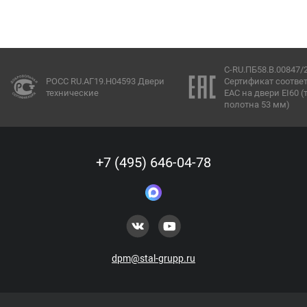
C-RU.ПБ58.В.00847/
РОСС RU.АГ19.Н04593 Двери
Сертификат соотве
технические
ЕАС на двери EI60 
полотна 53 мм)
+7 (495) 646-04-78
dpm@stal-grupp.ru