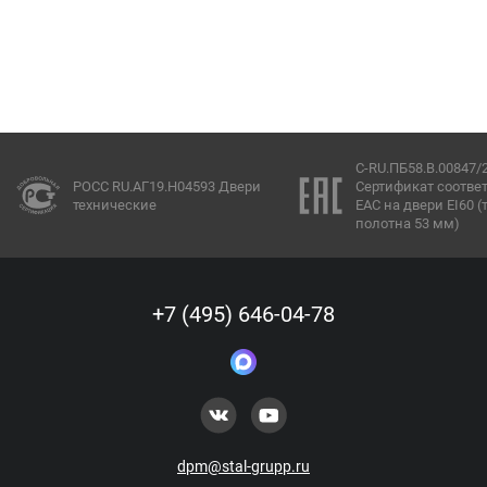
C-RU.ПБ58.В.00847/
РОСС RU.АГ19.Н04593 Двери
Сертификат соотве
технические
ЕАС на двери EI60 
полотна 53 мм)
+7 (495) 646-04-78
dpm@stal-grupp.ru