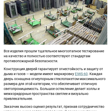
Москва
Доставка по России
dpm@stal-grupp.ru
Работаем без выходных:
c 9:00 до 21:00
cейчас работаем
Все изделия прошли тщательное многоэтапное тестирование
+7 (495) 646-04-78
на качество и полностью соответствуют стандартам
8 (800) 444-24-85
противопожарной безопасности.
Конструкция дверей гарантирует огнестойкость и защиту от
ПОИСК:
дыма и газов — модели имеют маркировку
EIWS-60
. Каждая
дверь оснащена огнеупорным стеклопакетом максимального
размера для этой категории, что обеспечивает отличную
ПРЕМИАЛЬНЫЕ ДВЕРИ, pdf (2,8 МБ)
светопроницаемость. Большое остекление делает холлы и
межкоридорные пространства светлее и визуально
привлекательнее.
Заказчик высоко оценил результат, признав сотрудничество