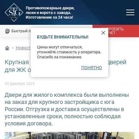
Противопожарные двери,
люки и ворота с завода.
MAX
Изготовление за 24 часа!
Мы онлайн
ЗАПРОСИТЬ
Быстрый подбор
Калькулятор
РАСЧЕТ
БУДЬТЕ ВНИМАТЕЛЬНЫ!
Каталог
Цены могут отличаться,
Новости
уточняйте стоимость у оператора.
Фотогалерея
Спасибо за понимание.
Крупная партия противопожарных дверей
ПОНЯТНО
Доставка и монтаж
для ЖК отправлена в Крым
Оплата
05 Декабря 2025
Двери для жилого комплекса были выполнены
Сертификаты
на заказ для крупного застройщика с юга
России. Отгрузка и доставка осуществлены в
О компании
установленные сроки, полностью соблюдая
условия договора.
Новости
Контакты