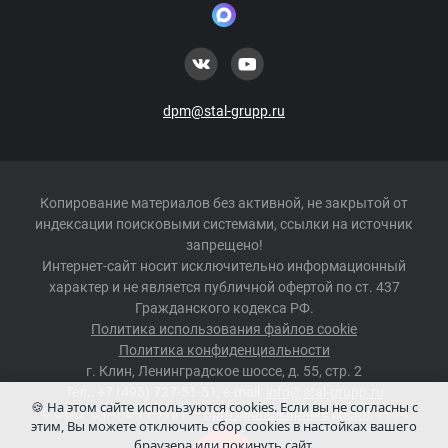
dpm@stal-grupp.ru
Копирование материалов без активной, не закрытой от
индексации поисковыми системами, ссылки на источник
запрещено!
Интернет-сайт носит исключительно информационный
характер и не является публичной офертой по ст. 437
Гражданского кодекса РФ.
Политика использования файлов cookie
Политика конфиденциальности
г.
Клин
,
Ленинградское шоссе, д. 55, стр. 2
Тел.:
+7 (495) 727-51-51
, e-mail:
info@stal-grupp.ru
🍪 На этом сайте используются cookies. Если вы не согласны с
©
ООО "СТАЛЬ-ГРУПП"
–
противопожарные двери
, 1994
этим, Вы можете отключить сбор cookies в настойках вашего
-2026 г.
браузера или покинуть сайт.