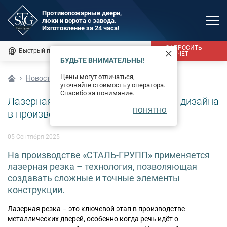
Противопожарные двери,
люки и ворота с завода.
MAX
Изготовление за 24 часа!
Мы онлайн
ЗАПРОСИТЬ
Быстрый подбор
Калькулятор
РАСЧЕТ
БУДЬТЕ ВНИМАТЕЛЬНЫ!
Каталог
Цены могут отличаться,
Новости
уточняйте стоимость у оператора.
Фотогалерея
Спасибо за понимание.
Лазерная резка: точность и свобода дизайна
ПОНЯТНО
Доставка и монтаж
в производстве дверей
Оплата
05 Сентября 2025
На производстве «СТАЛЬ-ГРУПП» применяется
Сертификаты
лазерная резка – технология, позволяющая
создавать сложные и точные элементы
О компании
конструкции.
Новости
Лазерная резка – это ключевой этап в производстве
металлических дверей, особенно когда речь идёт о
Контакты