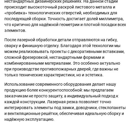
нестандартных дизайнерских решениях. На данной стадии
происходит высокоточный раскрой листового металла и
«пробивка» технологических отверстий, необходимых для
последующей сборки. Точность достигает долей миллиметра,
Москва
что критично для надёжной геометрии и плотной посадки всех
Доставка по России
элементов.
dpm@stal-grupp.ru
После лазерной обработки детали отправляются на гибку,
сварку и финишную отделку. Благодаря этой технологии мы
Работаем без выходных:
c 9:00 до 21:00
можем реализовывать проекты с декоративными вставками,
cейчас работаем
сложной фрезеровкой, нестандартными формами и
комбинированными материалами. Это особенно актуально
+7 (495) 646-04-78
при производстве противопожарных дверей, где важны не
8 (800) 444-24-85
только технические характеристики, но и эстетика.
Использование современного оборудования делает нашу
ПОИСК:
продукцию более конкурентоспособной: мы предлагаем
заказчикам не просто защиту, а индивидуальный подход к
ПРЕМИАЛЬНЫЕ ДВЕРИ, pdf (2,8 МБ)
каждой конструкции. Лазерная резка позволяет точно
интегрировать элементы под замки, доводчики, стеклопакеты
и вентиляционные решётки, обеспечивая идеальную сборку и
надёжную эксплуатацию.