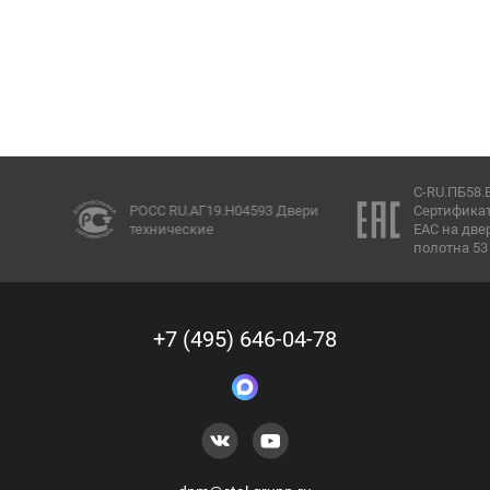
C-RU.ПБ58.В.00847/
РОСС RU.АГ19.Н04593 Двери
Сертификат соотве
технические
ЕАС на двери EI60
полотна 53 мм)
+7 (495) 646-04-78