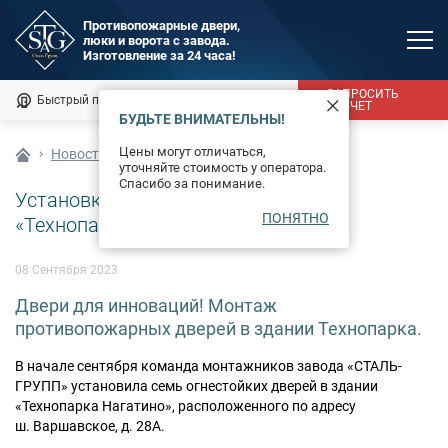
Противопожарные двери,
люки и ворота с завода.
MAX
Изготовление за 24 часа!
Мы онлайн
ЗАПРОСИТЬ
Быстрый подбор
Калькулятор
РАСЧЕТ
БУДЬТЕ ВНИМАТЕЛЬНЫ!
Каталог
Цены могут отличаться,
Новости
уточняйте стоимость у оператора.
Фотогалерея
Спасибо за понимание.
Установка партии дверей EI 60 для
ПОНЯТНО
Доставка и монтаж
«Технопарка Нагатино»
Оплата
08 Сентября 2023
Двери для инноваций! Монтаж
Сертификаты
противопожарных дверей в здании Технопарка.
О компании
В начале сентября команда монтажников завода «СТАЛЬ-
ГРУПП» установила семь огнестойких дверей в здании
Новости
«Технопарка Нагатино», расположенного по адресу
ш. Варшавское, д. 28А.
Контакты