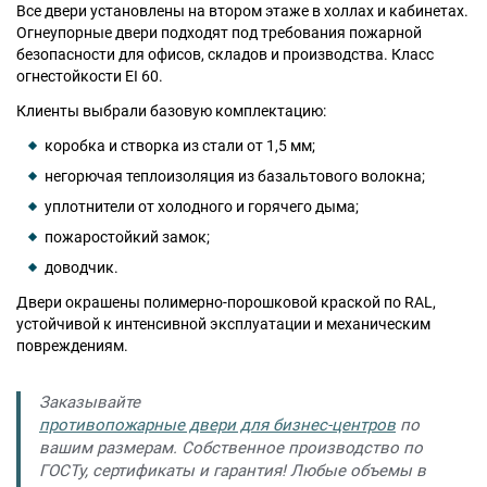
Все двери установлены на втором этаже в холлах и кабинетах.
Огнеупорные двери подходят под требования пожарной
безопасности для офисов, складов и производства. Класс
огнестойкости EI 60.
Москва
Доставка по России
Клиенты выбрали базовую комплектацию:
dpm@stal-grupp.ru
коробка и створка из стали от 1,5 мм;
Работаем без выходных:
c 9:00 до 21:00
негорючая теплоизоляция из базальтового волокна;
уплотнители от холодного и горячего дыма;
+7 (495) 646-04-78
пожаростойкий замок;
8 (800) 444-24-85
доводчик.
ПОИСК:
Двери окрашены полимерно-порошковой краской по RAL,
устойчивой к интенсивной эксплуатации и механическим
повреждениям.
ПРЕМИАЛЬНЫЕ ДВЕРИ, pdf (2,8 МБ)
Заказывайте
противопожарные двери для бизнес-центров
по
вашим размерам. Собственное производство по
ГОСТу, сертификаты и гарантия! Любые объемы в