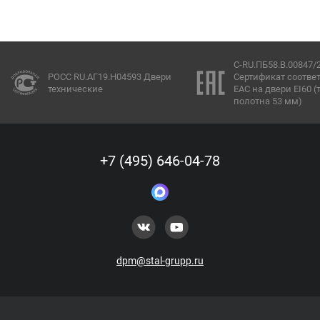
C-RU.ПБ58.В.00847/
РОСС RU.АГ19.Н04593 Двери
Сертификат соотве
технические
ЕАС на двери EI60 
полотна 53 мм)
+7 (495) 646-04-78
dpm@stal-grupp.ru