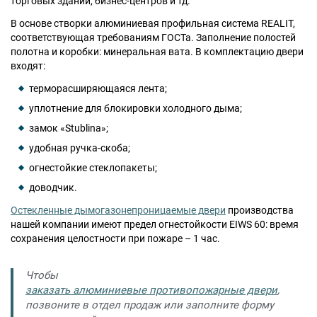
торговых зданий, бизнес-центров и тд.
В основе створки алюминиевая профильная система REALIT,
соответствующая требованиям ГОСТа. Заполнение полостей
полотна и коробки: минеральная вата. В комплектацию двери
Москва
входят:
Доставка по России
dpm@stal-grupp.ru
терморасширяющаяся лента;
уплотнение для блокировки холодного дыма;
Работаем без выходных:
c 9:00 до 21:00
замок «Stublina»;
cейчас работаем
удобная ручка-скоба;
+7 (495) 646-04-78
огнестойкие стеклопакеты;
8 (800) 444-24-85
доводчик.
ПОИСК:
Остекленные дымогазонепроницаемые двери
производства
нашей компании имеют предел огнестойкости EIWS 60: время
сохранения целостности при пожаре – 1 час.
ПРЕМИАЛЬНЫЕ ДВЕРИ, pdf (2,8 МБ)
Чтобы
заказать алюминиевые противопожарные двери
,
позвоните в отдел продаж или заполните форму