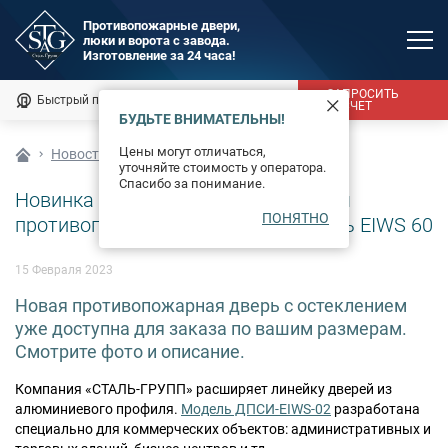
Противопожарные двери,
люки и ворота с завода.
MAX
Изготовление за 24 часа!
Мы онлайн
ЗАПРОСИТЬ
Быстрый подбор
Калькулятор
РАСЧЕТ
БУДЬТЕ ВНИМАТЕЛЬНЫ!
Каталог
Цены могут отличаться,
Новости
уточняйте стоимость у оператора.
Фотогалерея
Спасибо за понимание.
Новинка в каталоге — алюминиевая
ПОНЯТНО
Доставка и монтаж
противопожарная полуторная дверь EIWS 60
Оплата
15 Февраля 2023
Новая противопожарная дверь с остеклением
Сертификаты
уже доступна для заказа по вашим размерам.
Смотрите фото и описание.
О компании
Компания «СТАЛЬ-ГРУПП» расширяет линейку дверей из
Новости
алюминиевого профиля.
Модель ДПСИ-EIWS-02
разработана
специально для коммерческих объектов: административных и
Контакты