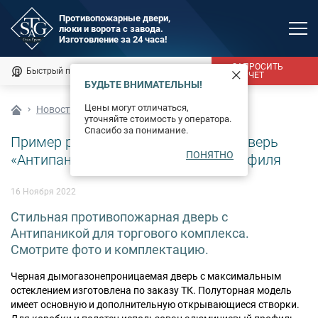
Противопожарные двери,
люки и ворота с завода.
MAX
Изготовление за 24 часа!
Мы онлайн
ЗАПРОСИТЬ
Быстрый подбор
Калькулятор
РАСЧЕТ
БУДЬТЕ ВНИМАТЕЛЬНЫ!
Каталог
Цены могут отличаться,
Новости
уточняйте стоимость у оператора.
Фотогалерея
Спасибо за понимание.
Пример работы на заказ – черная дверь
ПОНЯТНО
Доставка и монтаж
«Антипаника» из алюминиевого профиля
Оплата
16 Ноября 2022
Стильная противопожарная дверь с
Сертификаты
Антипаникой для торгового комплекса.
Смотрите фото и комплектацию.
О компании
Черная дымогазонепроницаемая дверь с максимальным
Новости
остеклением изготовлена по заказу ТК. Полуторная модель
имеет основную и дополнительную открывающиеся створки.
Контакты