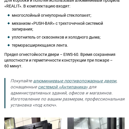
Для коробки и полотен использован алюминиевый профиль
«REALIT». В комплектацию входят:
многослойный огнеупорный стеклопакет;
Москва
механизм «PUSH-BAR» с трехточечной системой
Доставка по России
запирания;
dpm@stal-grupp.ru
уплотнитель от сквозняков и холодного дыма;
терморасширяющаяся лента.
Работаем без выходных:
c 9:00 до 21:00
cейчас работаем
Предел огнестойкости двери – EIWS-60. Время сохранения
целостности и герметичности конструкции при пожаре –
+7 (495) 646-04-78
60 минут.
8 (800) 444-24-85
Покупайте
алюминиевые противопожарные двери
,
ПОИСК:
оснащенные
системой «Антипаника»
для
административных зданий, офисов и магазинов.
Изготовление по вашим размерам, профессиональная
ПРЕМИАЛЬНЫЕ ДВЕРИ, pdf (2,8 МБ)
установка «под ключ».