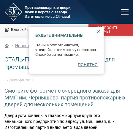
Противопожарные двери,
люки и ворота с завода.
MAX
Изготовление за 24 часа!
Мы онлайн
ЗАПРОСИТЬ
Быстрый подбор
Калькулятор
РАСЧЕТ
БУДЬТЕ ВНИМАТЕЛЬНЫ!
Каталог
Цены могут отличаться,
Новости
уточняйте стоимость у оператора.
Фотогалерея
Спасибо за понимание.
СТАЛЬ-ГРУПП устанавливает двери для
ПОНЯТНО
Доставка и монтаж
промышленных предприятий
Оплата
07 Декабря 2021
Смотрите фотоотчет с очередного заказа для
Сертификаты
ММП им. Чернышёва: партия противопожарных
дверей для нескольких помещений.
О компании
Двери установлены в главном корпусе крупного
Новости
авиационного предприятия по адресу ул. Вишневая, д. 7.
Изготовленная партия включает 3 вида дверей:
Контакты