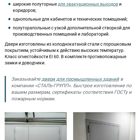
широкие полуторные
для эвакуационных выходов
и
коридоров;
однопольные для кабинетов и технических помещений;
Москва
полуторапольные с узкой дополнительной створкой для
Доставка по России
производственных помещений и лабораторий.
dpm@stal-grupp.ru
Двери изготовлены из холоднокатаной стали с порошковым
Работаем без выходных:
c 9:00 до 21:00
покрытием, устойчивым к действию высоких температур.
Класс огнестойкости EI 60. В комплекте противопожарные
cейчас работаем
замки и доводчики.
+7 (495) 646-04-78
8 (800) 444-24-85
Заказывайте
двери для промышленных зданий
в
компании «СТАЛЬ-ГРУПП». Быстрое изготовление по
вашим размерам, сертификаты соответствия ГОСТу и
ПОИСК:
пожарным нормам.
ПРЕМИАЛЬНЫЕ ДВЕРИ, pdf (2,8 МБ)