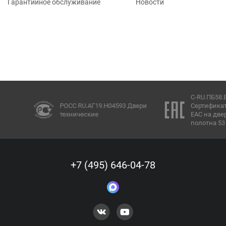
Гарантийное обслуживание
Новости
C-RU.ПБ58.В.00847/
РОСС RU.АГ19.Н04593 Двери
Сертификат соотве
технические
ЕАС на двери EI60 
полотна 53 мм)
+7 (495) 646-04-78