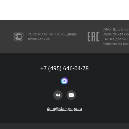
C-RU.ПБ58.В.00847/
РОСС RU.АГ19.Н04593 Двери
Сертификат соотве
технические
ЕАС на двери EI60 
полотна 53 мм)
+7 (495) 646-04-78
dpm@stal-grupp.ru