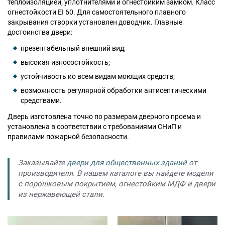
теплоизоляцией, уплотнителями и огнестойким замком. Класс
огнестойкости EI 60. Для самостоятельного плавного
закрывания створки установлен доводчик. Главные
достоинства двери:
Москва
Доставка по России
презентабельный внешний вид;
dpm@stal-grupp.ru
высокая износостойкость;
устойчивость ко всем видам моющих средств;
Работаем без выходных:
c 9:00 до 21:00
возможность регулярной обработки антисептическими
cейчас работаем
средствами.
+7 (495) 646-04-78
Дверь изготовлена точно по размерам дверного проема и
8 (800) 444-24-85
установлена в соответствии с требованиями СНиП и
правилами пожарной безопасности.
ПОИСК:
Заказывайте
двери для общественных зданий
от
производителя. В нашем каталоге вы найдете модели
ПРЕМИАЛЬНЫЕ ДВЕРИ, pdf (2,8 МБ)
с порошковым покрытием, огнестойким МДФ и двери
из нержавеющей стали.