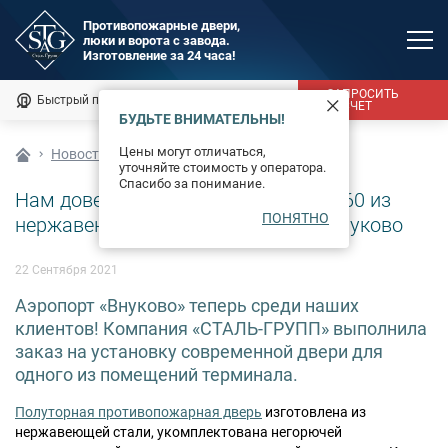
Противопожарные двери,
люки и ворота с завода.
MAX
Изготовление за 24 часа!
Мы онлайн
ЗАПРОСИТЬ
Быстрый подбор
Калькулятор
РАСЧЕТ
БУДЬТЕ ВНИМАТЕЛЬНЫ!
Каталог
Цены могут отличаться,
Новости
уточняйте стоимость у оператора.
Фотогалерея
Спасибо за понимание.
Нам доверяют! Установка двери EI 60 из
ПОНЯТНО
Доставка и монтаж
нержавеющей стали в аэропорту Внуково
Оплата
22 Сентября 2021
Аэропорт «Внуково» теперь среди наших
Сертификаты
клиентов! Компания «СТАЛЬ-ГРУПП» выполнила
заказ на установку современной двери для
О компании
одного из помещений терминала.
Новости
Полуторная противопожарная дверь
изготовлена из
нержавеющей стали, укомплектована негорючей
Контакты