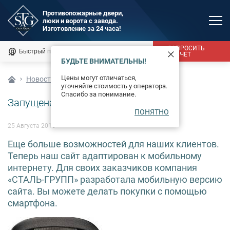
Противопожарные двери,
люки и ворота с завода.
MAX
Изготовление за 24 часа!
Мы онлайн
ЗАПРОСИТЬ
Быстрый подбор
Калькулятор
РАСЧЕТ
БУДЬТЕ ВНИМАТЕЛЬНЫ!
Каталог
Цены могут отличаться,
Новости
уточняйте стоимость у оператора.
Фотогалерея
Спасибо за понимание.
Запущена мобильная версия сайта
ПОНЯТНО
Доставка и монтаж
25 Августа 2016
Оплата
Еще больше возможностей для наших клиентов.
Теперь наш сайт адаптирован к мобильному
Сертификаты
интернету. Для своих заказчиков компания
«СТАЛЬ-ГРУПП» разработала мобильную версию
О компании
сайта. Вы можете делать покупки с помощью
смартфона.
Новости
Контакты