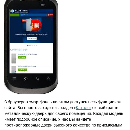
Москва
Доставка по России
dpm@stal-grupp.ru
Работаем без выходных:
c 9:00 до 21:00
cейчас работаем
+7 (495) 646-04-78
8 (800) 444-24-85
ПОИСК:
ПРЕМИАЛЬНЫЕ ДВЕРИ, pdf (2,8 МБ)
С браузеров смартфона клиентам доступен весь функционал
сайта. Вы просто заходите в раздел «
Каталог
» и выбираете
металлическую дверь для своего помещения. Каждая модель
имеет подробное описание. У нас Вы найдете
противопожарные двери высокого качества по приемлемым