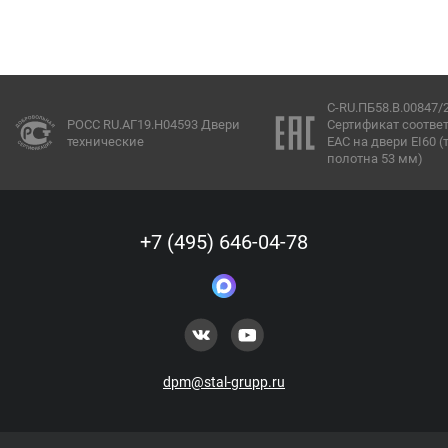
C-RU.ПБ58.В.00847/
РОСС RU.АГ19.Н04593 Двери
Сертификат соотве
технические
ЕАС на двери EI60 
полотна 53 мм)
+7 (495) 646-04-78
dpm@stal-grupp.ru