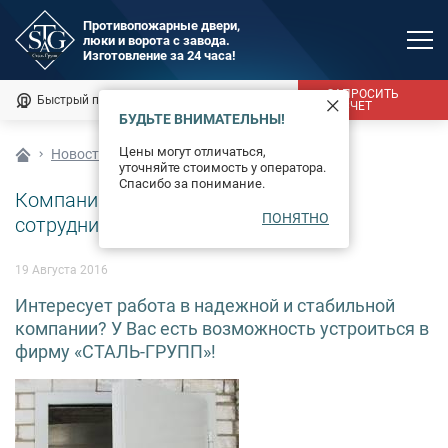
Противопожарные двери,
люки и ворота с завода.
MAX
Изготовление за 24 часа!
Мы онлайн
ЗАПРОСИТЬ
Быстрый подбор
Калькулятор
РАСЧЕТ
БУДЬТЕ ВНИМАТЕЛЬНЫ!
Каталог
Цены могут отличаться,
Новости
уточняйте стоимость у оператора.
Фотогалерея
Спасибо за понимание.
Компания «СТАЛЬ-ГРУПП» ищет
ПОНЯТНО
Доставка и монтаж
сотрудников
Оплата
19 Августа 2016
Интересует работа в надежной и стабильной
Сертификаты
компании? У Вас есть возможность устроиться в
фирму «СТАЛЬ-ГРУПП»!
О компании
Новости
Контакты