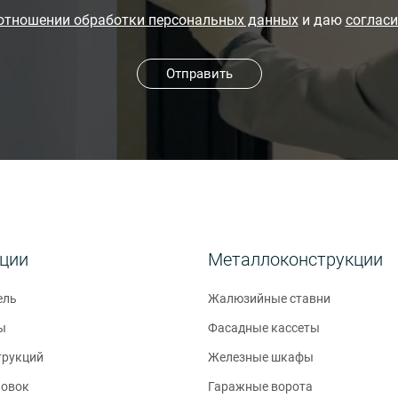
 отношении обработки персональных данных
и даю
согласи
Отправить
кции
Металлоконструкции
ель
Жалюзийные ставни
ы
Фасадные кассеты
трукций
Железные шкафы
новок
Гаражные ворота