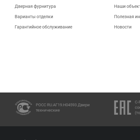
Дверная фурнитура
Наши объек
Варианты отделки
Полезная и
Гарантийное обслуживание
Новости
C-
РОСС RU.АГ19.Н04593 Двери
со
технические
(т