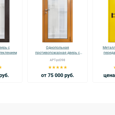
верь с
Однопольная
Металл
теклением
противопожарная дверь с
перед
остеклением более 25% EIWS 60
АРТ-pd398
(13)
руб.
от 75 000 руб.
цена