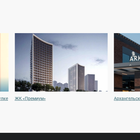
улке
ЖК «Премиум»
Архангельск