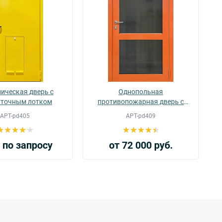
ическая дверь с
Однопольная
аточным лотком
противопожарная дверь с
остеклением более 25% и
АРТ-pd405
АРТ-pd409
импостом EIWS 60 (15)
 по запросу
от 72 000 руб.