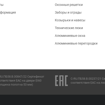
ты
Оконные решетки
нформация
Заборы и ограды
Козырьки и навесы
Технические люки
Алюминиевые окна
Алюминиевые перегородки
RU.ПБ58.В.00847/22 Сертификат
C-RU.ПБ58.В.00237/21 С
ответствия ЕАС на двери EI60
соответствия ЕАС на лю
олщина полотна 53 мм)