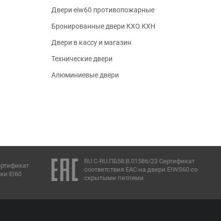
Двери eiw60 противопожарные
Бронированные двери КХО КХН
Двери в кассу и магазин
Технические двери
Алюминиевые двери
RU C-RU.ПБ58.В.01586/23 Сертификат
ертификат
соответствия ЕАС на двери EIWS60 со
ки EI60
скрытыми петлями