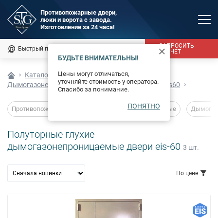
Противопожарные двери,
люки и ворота с завода.
MAX
Изготовление за 24 часа!
Мы онлайн
ЗАПРОСИТЬ
Быстрый подбор
Калькулятор
РАСЧЕТ
БУДЬТЕ ВНИМАТЕЛЬНЫ!
Каталог
Цены могут отличаться,
Каталог
Противопожарные двери
уточняйте стоимость у оператора.
Дымогазонепроницаемые
Полуторные двери eis60
Фотогалерея
Спасибо за понимание.
ПОНЯТНО
Доставка и монтаж
Противопожарные двери
Глухие
Остекленные
Дымогаз
Оплата
Полуторные глухие
дымогазонепроницаемые двери eis-60
3
шт.
Сертификаты
О компании
По цене
Новости
от
до
руб.
Контакты