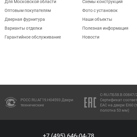
Для Московской области
Схемы конструкций
Оптовым покупателям
Фото с установок
Дверная фурнитура
Наши объекты
Варианты отделки
Полезная информация
Гарантийное обслуживание
Новости
C-RU.ПБ58.В.00847/
РОСС RU.АГ19.Н04593 Двери
Сертификат соотве
технические
ЕАС на двери EI60 
полотна 53 мм)
+7 (495) 646-04-78