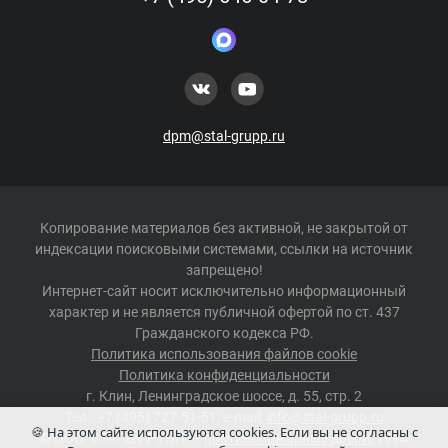
dpm@stal-grupp.ru
Копирование материалов без активной, не закрытой от
индексации поисковыми системами, ссылки на источник
запрещено!
Интернет-сайт носит исключительно информационный
характер и не является публичной офертой по ст. 437
Гражданского кодекса РФ.
Политика использования файлов cookie
Политика конфиденциальности
г.
Клин
,
Ленинградское шоссе, д. 55, стр. 2
Тел.:
+7 (495) 727-51-51
, e-mail:
info@stal-grupp.ru
🍪 На этом сайте используются cookies. Если вы не согласны с
©
ООО "СТАЛЬ-ГРУПП"
–
противопожарные двери
, 1994