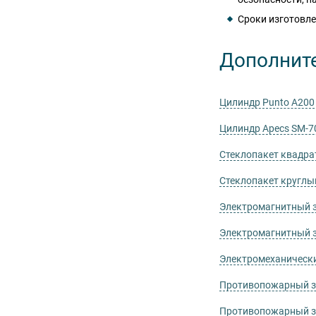
Сроки изготовле
Дополнит
Цилиндр Punto А200
Цилиндр Apecs SM-7
Стеклопакет квадр
Стеклопакет круглы
Электромагнитный 
Электромагнитный 
Электромеханически
Противопожарный з
Противопожарный за