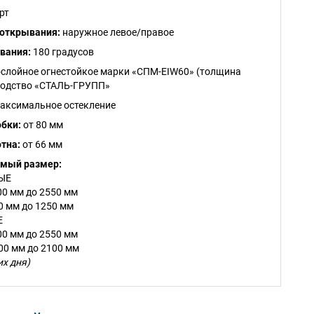
рт
открывания:
наружное левое/правое
вания:
180 градусов
слойное огнестойкое марки «СПМ-EIW60» (толщина
водство «СТАЛЬ-ГРУПП»
аксимальное остекление
бки:
от 80 мм
тна:
от 66 мм
емый размер:
ЫЕ
00 мм до 2550 мм
0 мм до 1250 мм
Е
00 мм до 2550 мм
00 мм до 2100 мм
их дня)