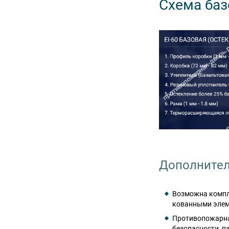
Схема баз
Дополнител
Возможна компле
кованными эле
Противопожарна
безопасности, п