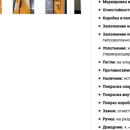
Маркировка и
Огнестойкост
Коробка и пол
Заполнение к
Заполнение п
гипсоволокно
Уплотнение:
к
(терморасшир
Петли:
на опо
Противосъём
Наличник:
ест
Покраска сна
Покраска вну
Покрас короб
Замок:
огнес
Ручка:
на раз
Доводчик:
+,