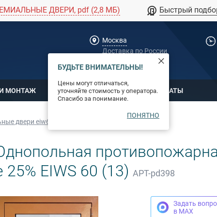
ЕМИАЛЬНЫЕ ДВЕРИ, pdf (2,8 МБ)
Быстрый подбо
Москва
Доставка по России
dpm@stal-grupp.ru
БУДЬТЕ ВНИМАТЕЛЬНЫ!
Цены могут отличаться,
 И МОНТАЖ
ОПЛАТА
СЕРТИФИКАТЫ
уточняйте стоимость у оператора.
Спасибо за понимание.
ПОНЯТНО
ные двери eiw60
днопольная противопожарная
 25% EIWS 60 (13)
АРТ-pd398
Задать вопро
в MAX