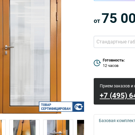
75 0
от
Стандартные га
Готовность:
12 часов
Прием заказов и
+7 (495) 
Базовая комплек