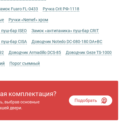
мок Fuaro FL-0433
Ручка Crit РФ-1118
ые
Ручки «Nemef» хром
 пуш-бар ISEO
Замок «антипаника» пуш-бар CRIT
 пуш-бар CISA
Доводчик Notedo DC-080-180 DA+BC
92
Доводчик Armadillo DCS-85
Доводчик Geze TS-1000
кий
Порог съемный
гая комплектация?
Подобрать
ть, выбрав основные
ашей двери.