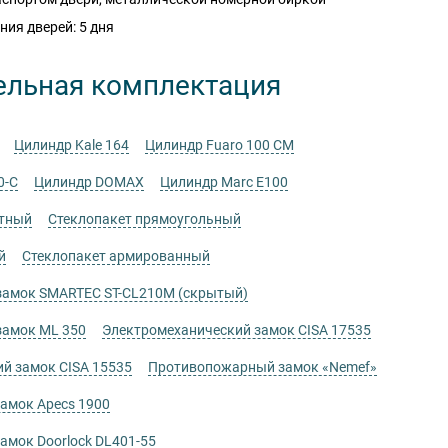
ния дверей: 5 дня
ельная комплектация
Цилиндр Kale 164
Цилиндр Fuaro 100 CM
0-C
Цилиндр DOMAX
Цилиндр Marc E100
атный
Стеклопакет прямоугольный
й
Стеклопакет армированный
замок SMARTEC ST-CL210M (скрытый)
замок ML 350
Электромеханический замок СISA 17535
й замок СISA 15535
Противопожарный замок «Nemef»
амок Apecs 1900
мок Doorlock DL401-55