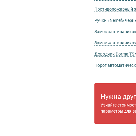
Противопожарный за
Ручки «Nemef» черн
Замок «антипаника»
Замок «антипаника»
Доводчик Dorma TS 
Порог автоматичес
Нужна дру
Узнайте стоимос
параметры для в