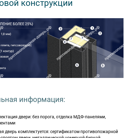
овой конструкции
ьная информация:
ктация двери: без порога, отделка МДФ-панелями,
ментами
я дверь комплектуется: сертификатом противопожарной
аспортом двери, металлической номерной биркой