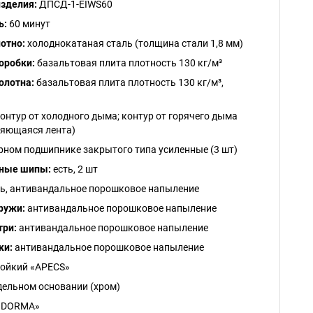
зделия:
ДПСД-1-EIWS60
ь:
60 минут
отно:
холоднокатаная сталь (толщина стали 1,8 мм)
оробки:
базальтовая плита плотность 130 кг/м³
олотна:
базальтовая плита плотность 130 кг/м³,
онтур от холодного дыма; контур от горячего дыма
яющаяся лента)
рном подшипнике закрытого типа усиленные (3 шт)
ные шипы:
есть, 2 шт
ь, антивандальное порошковое напыление
ружи:
антивандальное порошковое напыление
три:
антивандальное порошковое напыление
ки:
антивандальное порошковое напыление
тойкий «APECS»
дельном основании (хром)
 «DORMA»