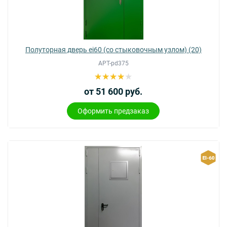
Полуторная дверь ei60 (со стыковочным узлом) (20)
АРТ-pd375
от 51 600 руб.
Оформить предзаказ