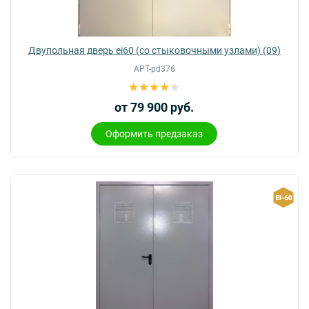
Двупольная дверь ei60 (со стыковочными узлами) (09)
АРТ-pd376
от 79 900 руб.
Оформить предзаказ