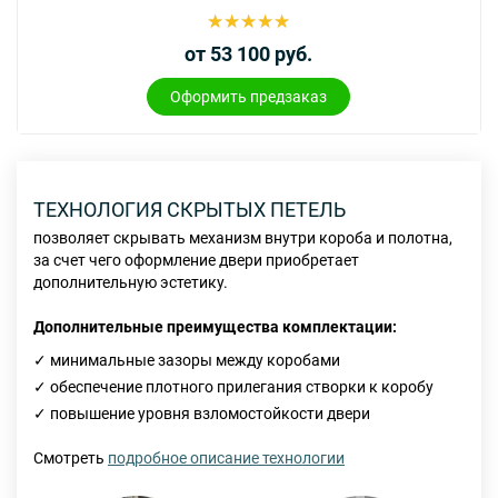
от 53 100 руб.
Оформить предзаказ
ТЕХНОЛОГИЯ СКРЫТЫХ ПЕТЕЛЬ
ИНДИВИДУАЛЬНОЕ ИЗГОТОВЛЕНИЕ
ПАЛИТРА ЦВЕТОВ RAL CLASSIC -
ТЕХНОЛОГИЯ СКРЫТЫХ ПЕТЕЛЬ
ИНДИВИДУАЛЬНОЕ ИЗГОТОВЛЕНИЕ
РАЗЛИЧНЫХ ТИПОВ КОНСТРУКЦИЙ
РАЗЛИЧНЫХ ТИПОВ КОНСТРУКЦИЙ
позволяет скрывать механизм внутри короба и полотна,
доступны абсолютно все оттенки для реализации самых
позволяет скрывать механизм внутри короба и полотна,
за счет чего оформление двери приобретает
смелых цветовых решений ваших проектов
за счет чего оформление двери приобретает
дополнительную эстетику.
дополнительную эстетику.
Базовые цвета применяемые на производстве:
Дополнительные преимущества комплектации:
Дополнительные преимущества комплектации:
✓ минимальные зазоры между коробами
✓ минимальные зазоры между коробами
✓ обеспечение плотного прилегания створки к коробу
✓ обеспечение плотного прилегания створки к коробу
Однопольные
Однопольные
Полуторапольные
Полуторапольные
Двупольные
Двупольные
Одно
Одно
✓ повышение уровня взломостойкости двери
✓ повышение уровня взломостойкости двери
верхн
верхн
полного каталога цветов
Смотреть
Смотреть
подробное описание технологии
подробное описание технологии
Ознакомиться с возможными габаритами