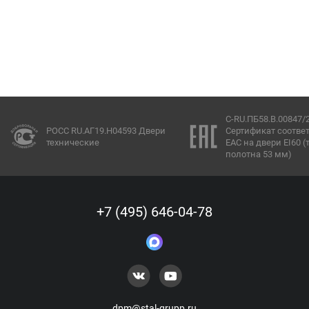
C-RU.ПБ58.В.00847/22
C-RU.ПБ58.В.00237
Сертификат соответствия
Сертификат соотв
ЕАС на двери EI60 (толщина
ЕАС на люки EI60
полотна 53 мм)
+7 (495) 646-04-78
dpm@stal-grupp.ru