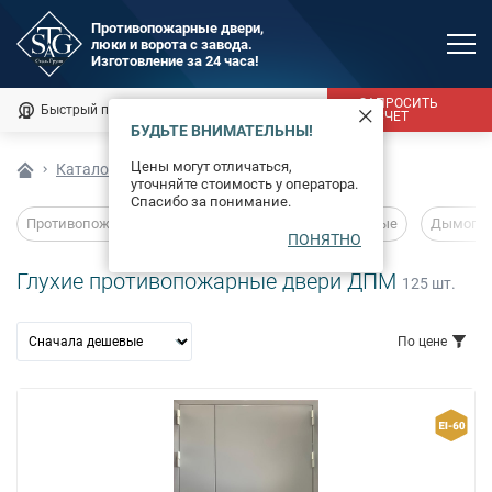
Противопожарные двери,
люки и ворота с завода.
MAX
Изготовление за 24 часа!
Мы онлайн
ЗАПРОСИТЬ
Быстрый подбор
Калькулятор
РАСЧЕТ
БУДЬТЕ ВНИМАТЕЛЬНЫ!
Каталог
Цены могут отличаться,
Каталог
Противопожарные двери
уточняйте стоимость у оператора.
Фотогалерея
Спасибо за понимание.
Противопожарные двери
Глухие
Остекленные
Дымогаз
ПОНЯТНО
Доставка и монтаж
Глухие противопожарные двери ДПМ
125
шт.
Оплата
Сертификаты
По цене
О компании
от
до
руб.
Новости
Контакты