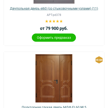
Двупольная дверь ei60 (со стыковочными узлами) (11)
АРТ-pd378
от 79 900 руб.
Оформить предзаказ
Полуторная глухая дверь МДФ EI 60 № 5