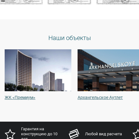
Наши объекты
Архангельское Аутлет
Dreams by Alena Akhmadullina
Постгарантийное
Любой вид расчета
обслуживание до 3-х
лет