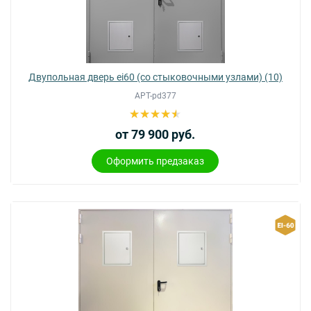
Двупольная дверь ei60 (со стыковочными узлами) (10)
АРТ-pd377
от 79 900 руб.
Оформить предзаказ